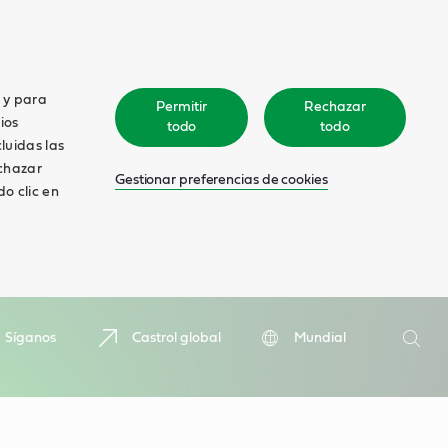
o y para
Permitir
Rechazar
ios
todo
todo
cluidas las
echazar
Gestionar preferencias de cookies
o clic en
Search
Síganos
Castrol global
Mundial
Searc