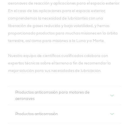
aeronaves de reacción y aplicaciones para el espacio exterior.
En el caso de las aplicaciones para el espacio exterior,
comprendemos la necesidad de lubricantes con una
liberación de gases reducida y baja volatilidad, y hemos
proporcionado productos para muchas misiones en la órbita
terrestre, así como para misiones a la Luna y a Marte.
Nuestro equipo de científicos cualificados colabora con
expertos técnicos sobre el terreno a fin de recomendar la
mejor solución para sus necesidades de lubricación.
Productos anticorrosión para motores de
aeronaves
Productos anticorrosión para motores de
aeronaves
Productos anticorrosión
Productos anticorrosión