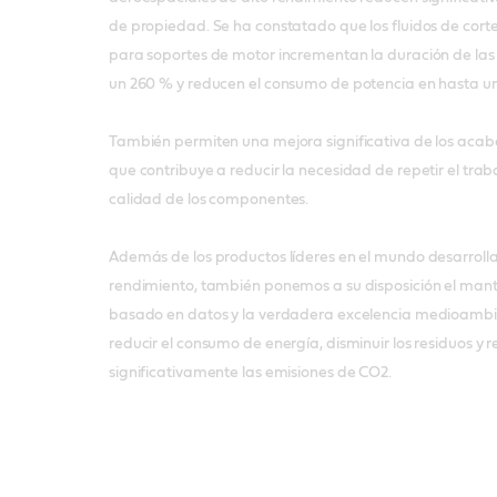
de propiedad. Se ha constatado que los fluidos de cort
para soportes de motor incrementan la duración de las
un 260 % y reducen el consumo de potencia en hasta u
También permiten una mejora significativa de los acaba
que contribuye a reducir la necesidad de repetir el tra
calidad de los componentes.
Además de los productos líderes en el mundo desarrolla
rendimiento, también ponemos a su disposición el mant
basado en datos y la verdadera excelencia medioambi
reducir el consumo de energía, disminuir los residuos y r
significativamente las emisiones de CO2.