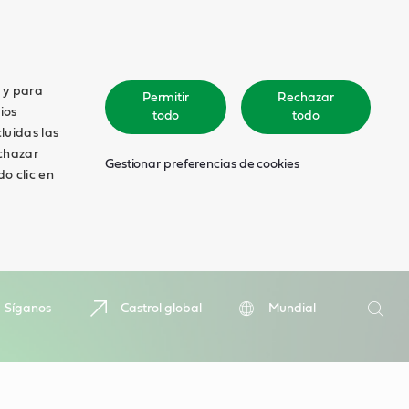
o y para
Permitir
Rechazar
ios
todo
todo
cluidas las
echazar
Gestionar preferencias de cookies
o clic en
Search
Síganos
Castrol global
Mundial
Searc