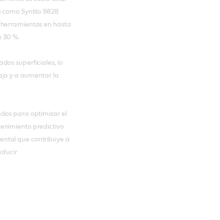
e como Syntilo 9828
 herramientas en hasta
n 30 %.
dos superficiales, lo
bajo y a aumentar la
dos para optimizar el
enimiento predictivo
ental que contribuye a
educir