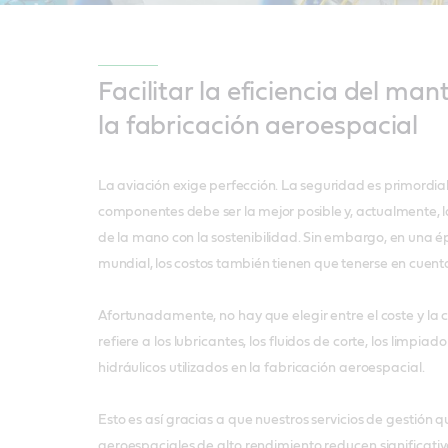
Facilitar la eficiencia del ma
la fabricación aeroespacial
La aviación exige perfección. La seguridad es primordial,
componentes debe ser la mejor posible y, actualmente, la 
de la mano con la sostenibilidad. Sin embargo, en una
mundial, los costos también tienen que tenerse en cuenta
Afortunadamente, no hay que elegir entre el coste y la c
refiere a los lubricantes, los fluidos de corte, los limpiado
hidráulicos utilizados en la fabricación aeroespacial.
Esto es así gracias a que nuestros servicios de gestión qu
aeroespaciales de alto rendimiento reducen significati