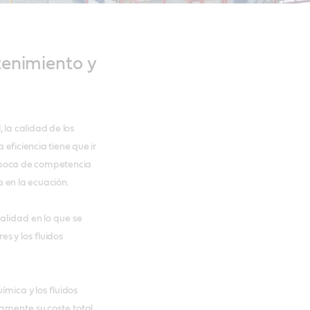
ntenimiento y
 la calidad de los
eficiencia tiene que ir
 época de competencia
 en la ecuación.
alidad en lo que se
res y los fluidos
ímica y los fluidos
vamente su coste total