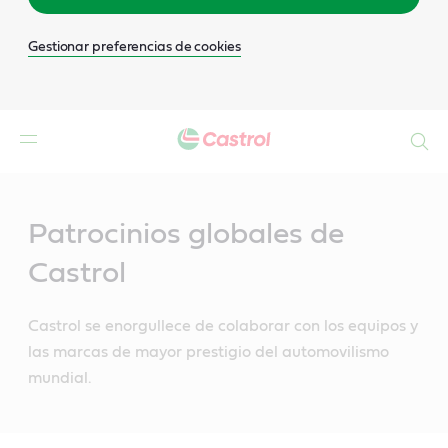
Gestionar preferencias de cookies
Buscar
Main
Content
Patrocinios globales de
Castrol
Castrol se enorgullece de colaborar con los equipos y
las marcas de mayor prestigio del automovilismo
mundial.