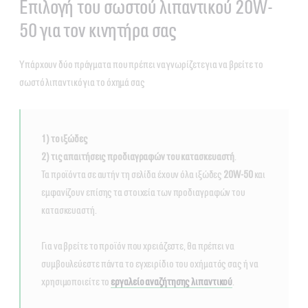
Επιλογή του σωστού λιπαντικού 20W-
50 για τον κινητήρα σας
Υπάρχουν δύο πράγματα που πρέπει να γνωρίζετε για να βρείτε το
σωστό λιπαντικό για το όχημά σας
1) το ιξώδες
2) τις απαιτήσεις προδιαγραφών του κατασκευαστή
.
Τα προϊόντα σε αυτήν τη σελίδα έχουν όλα ιξώδες
20W-50
και
εμφανίζουν επίσης τα στοιχεία των προδιαγραφών του
κατασκευαστή.
Για να βρείτε το προϊόν που χρειάζεστε, θα πρέπει να
συμβουλεύεστε πάντα το εγχειρίδιο του οχήματός σας ή να
χρησιμοποιείτε το
εργαλείο αναζήτησης λιπαντικού
.