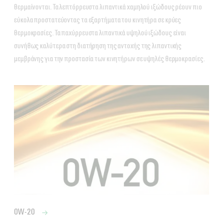
θερμαίνονται. Τα λεπτόρρευστα λιπαντικά χαμηλού ιξώδους ρέουν πιο
εύκολα προστατεύοντας τα εξαρτήματα του κινητήρα σε κρύες
θερμοκρασίες. Τα παχύρρευστα λιπαντικά υψηλού ιξώδους είναι
συνήθως καλύτερα στη διατήρηση της αντοχής της λιπαντικής
μεμβράνης για την προστασία των κινητήρων σε υψηλές θερμοκρασίες.
0W-20