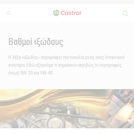
Search
Main
Content
Βαθμοί ιξώδους
Η λέξη «ιξώδες» περιγράφει την ευκολία ροής ενός λιπαντικού
κινητήρα. Εδώ εξηγούμε τι σημαίνουν ακριβώς οι περιγραφές
όπως 0W-20 και 5W-40.