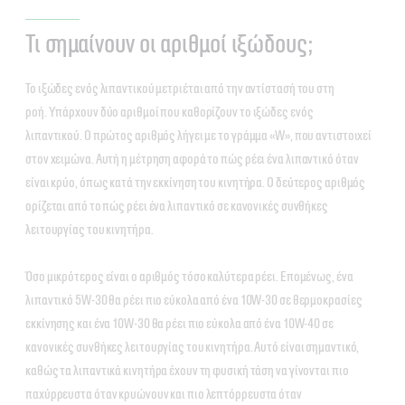
Τι σημαίνουν οι αριθμοί ιξώδους;
Το ιξώδες ενός λιπαντικού μετριέται από την αντίστασή του στη
ροή. Υπάρχουν δύο αριθμοί που καθορίζουν το ιξώδες ενός
λιπαντικού. Ο πρώτος αριθμός λήγει με το γράμμα «W», που αντιστοιχεί
στον χειμώνα. Αυτή η μέτρηση αφορά το πώς ρέει ένα λιπαντικό όταν
είναι κρύο, όπως κατά την εκκίνηση του κινητήρα. Ο δεύτερος αριθμός
ορίζεται από το πώς ρέει ένα λιπαντικό σε κανονικές συνθήκες
λειτουργίας του κινητήρα.
Όσο μικρότερος είναι ο αριθμός τόσο καλύτερα ρέει. Επομένως, ένα
λιπαντικό 5W-30 θα ρέει πιο εύκολα από ένα 10W-30 σε θερμοκρασίες
εκκίνησης και ένα 10W-30 θα ρέει πιο εύκολα από ένα 10W-40 σε
κανονικές συνθήκες λειτουργίας του κινητήρα. Αυτό είναι σημαντικό,
καθώς τα λιπαντικά κινητήρα έχουν τη φυσική τάση να γίνονται πιο
παχύρρευστα όταν κρυώνουν και πιο λεπτόρρευστα όταν