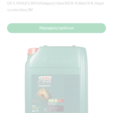
LDF-3 , RVI RLD-2, MTU Oil Category 3, Deutz DQC III-10, Mack EO-N, πληροί
τις απαιτήσεις DAF
Πληροφορίες προϊόντων