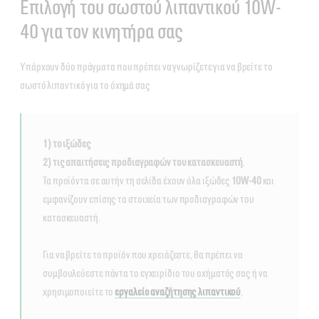
Επιλογή του σωστού λιπαντικού 10W-
40 για τον κινητήρα σας
Υπάρχουν δύο πράγματα που πρέπει να γνωρίζετε για να βρείτε το
σωστό λιπαντικό για το όχημά σας
1) το ιξώδες
2) τις απαιτήσεις προδιαγραφών του κατασκευαστή
.
Τα προϊόντα σε αυτήν τη σελίδα έχουν όλα ιξώδες
10W-40
και
εμφανίζουν επίσης τα στοιχεία των προδιαγραφών του
κατασκευαστή.
Για να βρείτε το προϊόν που χρειάζεστε, θα πρέπει να
συμβουλεύεστε πάντα το εγχειρίδιο του οχήματός σας ή να
χρησιμοποιείτε το
εργαλείο αναζήτησης λιπαντικού
.