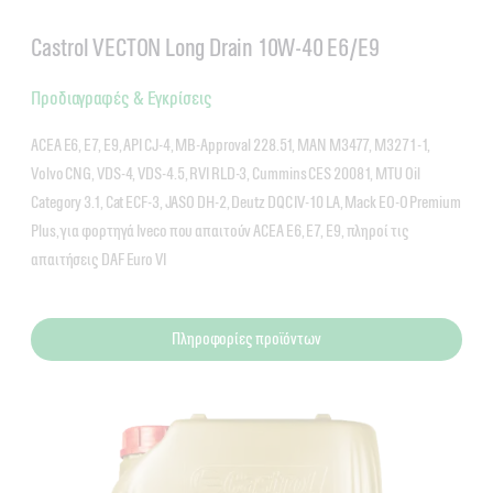
Castrol VECTON Long Drain 10W-40 E6/E9
Προδιαγραφές & Εγκρίσεις
ACEA E6, E7, E9, API CJ-4, MB-Approval 228.51, MAN M3477, M3271-1,
Volvo CNG, VDS-4, VDS-4.5, RVI RLD-3, Cummins CES 20081, MTU Oil
Category 3.1, Cat ECF-3, JASO DH-2, Deutz DQC IV-10 LA, Mack EO-O Premium
Plus, για φορτηγά Iveco που απαιτούν ACEA E6, E7, E9, πληροί τις
απαιτήσεις DAF Euro VI
Πληροφορίες προϊόντων