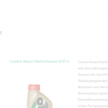
t
Castrol React Performance DOT 4
Castrol React Perf
eine Bremsflüssigke
Siedepunkt. Das Pr
Polyalkylenglykolen
Additiven und Hemm
Bremssystem optim
Dampfblasenbildun
hohen Temperaturen