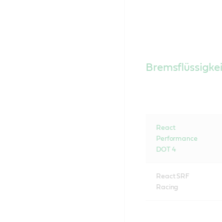
Bremsflüssigkei
React
Performance
DOT 4
React SRF
Racing