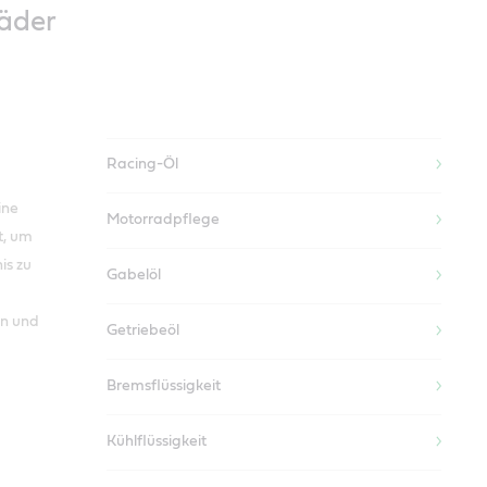
räder
Racing-Öl
ine
Motorradpflege
t, um
is zu
Gabelöl
en und
Getriebeöl
Bremsflüssigkeit
Kühlflüssigkeit