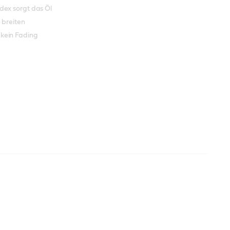
dex sorgt das Öl
 breiten
kein Fading
ist ein
Produktdatenblatt
elöl auf
 für hervorragende
Sicherheitsdatenblatt
 allen
ndemaschinen