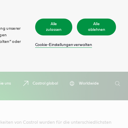
Alle
Alle
ung unserer
zulassen
ablehnen
ngen
walten“ oder
Cookie-Einstellungen verwalten
Suche
ie uns
Castrol global
Worldwide
Such
gkeiten von Castrol wurden für die unterschiedlichsten