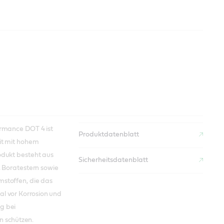
ormance DOT 4 ist
Produktdatenblatt
it mit hohem
odukt besteht aus
Sicherheitsdatenblatt
, Boratestern sowie
stoffen, die das
al vor
Korrosion und
g bei
 schützen.