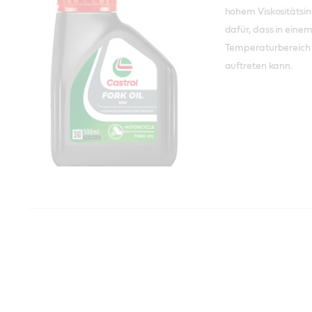
hohem Viskositätsin
dafür, dass in einem
Temperaturbereich 
auftreten kann.
Castrol Fork Oil 20W
Castrol Fork Oil 20W 
fortschrittliches Gab
Mineralölbasis, das
Gabeldämpfung bei
Straßen- und Gelä
sorgt.