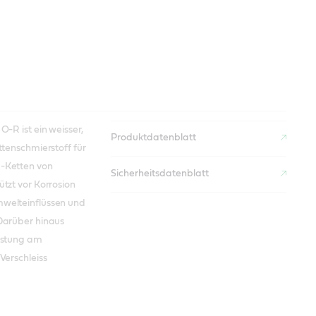
O-R ist ein weisser,
Produktdatenblatt
ttenschmierstoff für
-Ketten von
Sicherheitsdatenblatt
ützt vor Korrosion
welteinflüssen und
Darüber hinaus
eistung am
Verschleiss