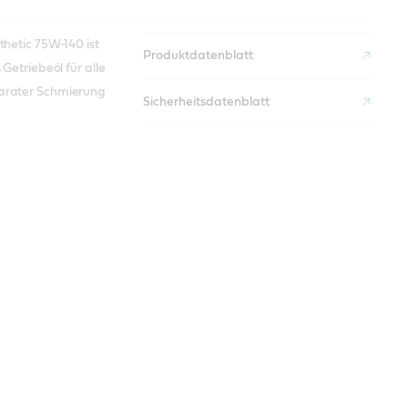
thetic 75W-140 ist
Produktdatenblatt
 Getriebeöl für alle
arater Schmierung
Sicherheitsdatenblatt