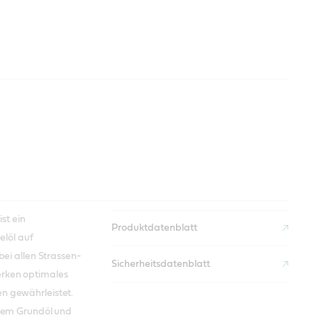
ist ein
Produktdatenblatt
elöl auf
bei allen Strassen-
Sicherheitsdatenblatt
rken optimales
 gewährleistet.
rtem Grundöl und