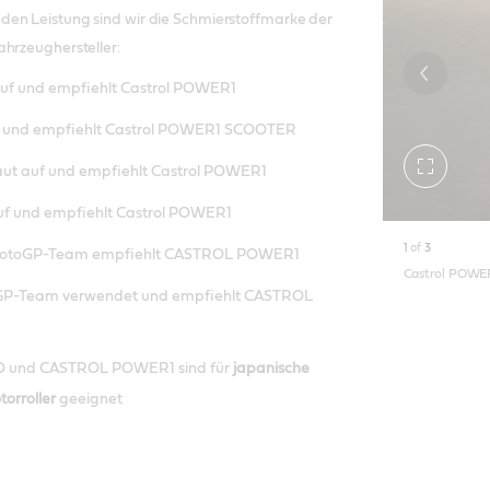
en Leistung sind wir die Schmierstoffmarke der
ahrzeughersteller:
auf und empfiehlt Castrol POWER1
f und empfiehlt Castrol POWER1 SCOOTER
Toggle
aut auf und empfiehlt Castrol POWER1
fullscreen
uf und empfiehlt Castrol POWER1
1
of
3
otoGP-Team empfiehlt CASTROL POWER1
Castrol POWER
P-Team verwendet und empfiehlt CASTROL
 und CASTROL POWER1 sind für
japanische
orroller
geeignet