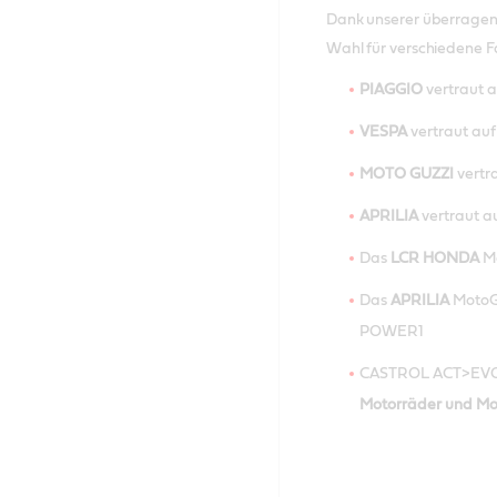
Dank unserer überragend
Wahl für verschiedene F
PIAGGIO
vertraut 
VESPA
vertraut au
MOTO GUZZI
vertr
APRILIA
vertraut a
Das
LCR HONDA
M
Das
APRILIA
MotoG
POWER1
CASTROL ACT>EVO
Motorräder und Mot