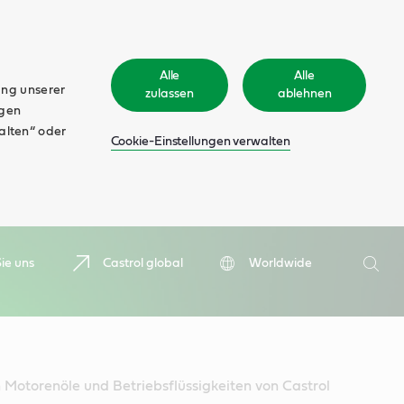
Alle
Alle
ung unserer
zulassen
ablehnen
ngen
walten“ oder
Cookie-Einstellungen verwalten
Suche
ie uns
Castrol global
Worldwide
Such
 Motorenöle und Betriebsflüssigkeiten von Castrol