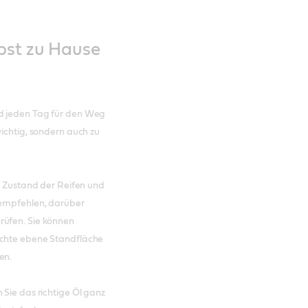
lbst zu Hause
ad jeden Tag für den Weg
wichtig, sondern auch zu
en Zustand der Reifen und
 empfehlen, darüber
rüfen. Sie können
echte ebene Standfläche
en.
 Sie das richtige Öl ganz