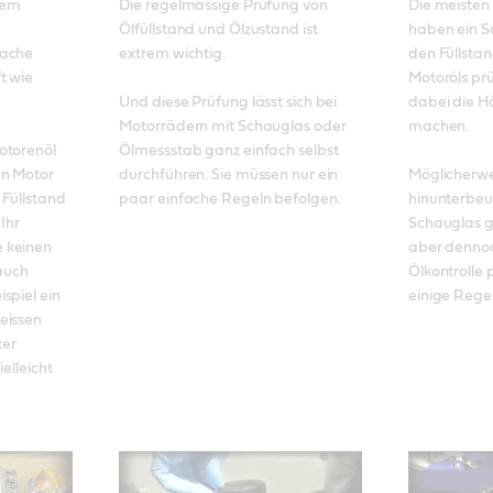
rem 
Die regelmässige Prüfung von 
Die meisten
Ölfüllstand und Ölzustand ist 
haben ein S
ache 
extrem wichtig. 

den Füllsta
 wie 
Motoröls prü
Und diese Prüfung lässt sich bei 
dabei die H
Motorrädern mit Schauglas oder 
machen. 

torenöl 
Ölmessstab ganz einfach selbst 
n Motor 
durchführen. Sie müssen nur ein 
Möglicherwei
Füllstand 
paar einfache Regeln befolgen.
hinunterbeu
Ihr 
Schauglas g
 keinen 
aber dennoch
uch 
Ölkontrolle 
piel ein 
einige Rege
issen 
er 
elleicht 