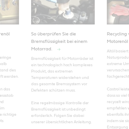
renöl
So überprüfen Sie die
Recycling
Bremsflüssigkeit bei einem
Motorenöl
Motorrad.
Altöl basier
eringe 
Naturproduk
Bremsflüssigkeit für Motorräder ist 
alb 
extreme Um
ein technologisch hoch komplexes 
tand des 
verursachen,
Produkt, das extremen 
t werden. 

fachgerecht 
Temperaturen widerstehen und 
das gesamte Bremssystem vor 
n das 
Castrol leist
Defekten schützen muss. 

essstab 
dass so viel
nd 
recycelt wir
Eine regelmässige Kontrolle der 
im 
empfehlen w
Bremsflüssigkeit ist unbedingt 
 richtige 
ebenfalls ihr
erforderlich. Folgen Sie dabei 
s 
indem sie sic
unserer übersichtlichen Anleitung. 
Entsorgung 