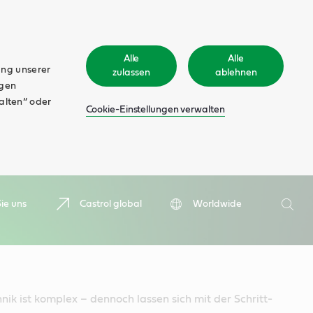
Alle
Alle
ung unserer
zulassen
ablehnen
ngen
walten“ oder
Cookie-Einstellungen verwalten
Suche
ie uns
Castrol global
Worldwide
Such
ik ist komplex – dennoch lassen sich mit der Schritt-