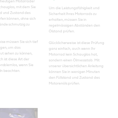
 heutigen Motorräder 
chauglas, mit dem Sie 
Um die Leistungsfähigkeit und 
nd und Zustand des 
Sicherheit Ihres Motorrads zu 
fen können, ohne sich 
erhalten, müssen Sie in 
ände schmutzig zu 
regelmässigen Abständen den 
Ölstand prüfen. 

se müssen Sie sich tief 
Glücklicherweise ist diese Prüfung 
gen, um das 
ganz einfach, auch wenn Ihr 
ut sehen zu können, 
Motorrad kein Schauglas hat, 
 ist diese Art der 
sondern einen Ölmessstab. Mit 
problemlos, wenn Sie 
unserer übersichtlichen Anleitung 
ln beachten.
können Sie in wenigen Minuten 
den Füllstand und Zustand des 
Motorenöls prüfen.