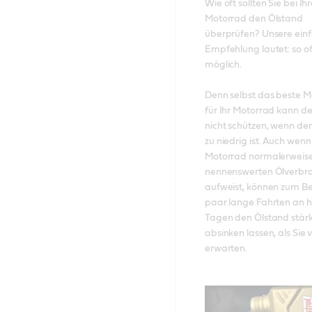
Wie oft sollten Sie bei Ih
Motorrad den Ölstand 
überprüfen? Unsere einf
Empfehlung lautet: so oft
möglich. 

Denn selbst das beste Mo
für Ihr Motorrad kann de
nicht schützen, wenn der 
zu niedrig ist. Auch wenn 
Motorrad normalerweise
nennenswerten Ölverbra
aufweist, können zum Beis
paar lange Fahrten an he
Tagen den Ölstand stärk
absinken lassen, als Sie vi
erwarten. 