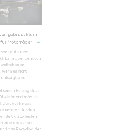
 von gebrauchtem
 für Motorräder
t zwar auf einem 
t, kann aber dennoch 
weltschäden 
 wenn es nicht 
entsorgt wird. 

et seinen Beitrag dazu, 
 Öl wie irgend möglich 
d. Darüber hinaus 
ir unseren Kunden, 
en Beitrag zu leisten, 
h über die sichere 
und das Recycling der 