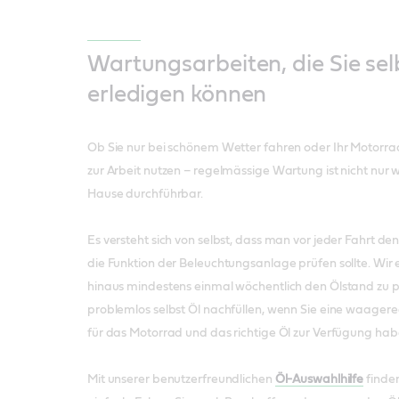
Wartungsarbeiten, die Sie se
erledigen können
Ob Sie nur bei schönem Wetter fahren oder Ihr Motorr
zur Arbeit nutzen – regelmässige Wartung ist nicht nur 
Hause durchführbar.
Es versteht sich von selbst, dass man vor jeder Fahrt d
die Funktion der Beleuchtungsanlage prüfen sollte. Wir
hinaus mindestens einmal wöchentlich den Ölstand zu p
problemlos selbst Öl nachfüllen, wenn Sie eine waager
für das Motorrad und das richtige Öl zur Verfügung hab
Mit unserer benutzerfreundlichen
Öl-Auswahlhilfe
finden