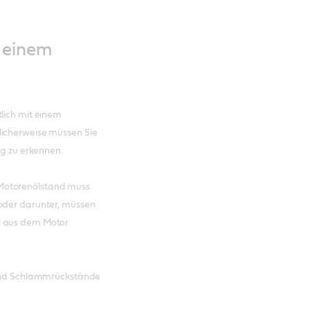
i einem
lich mit einem
licherweise müssen Sie
ig zu erkennen.
Motorenölstand muss
 oder darunter, müssen
l aus dem Motor
 sind Schlammrückstände