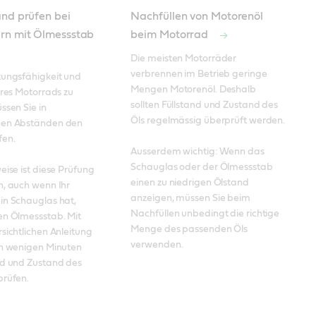
nd prüfen bei
Nachfüllen von Motorenöl
rn mit Ölmessstab
beim Motorrad
Die meisten Motorräder 
verbrennen im Betrieb geringe 
ungsfähigkeit und 
Mengen Motorenöl. Deshalb 
hres Motorrads zu 
sollten Füllstand und Zustand des 
ssen Sie in 
Öls regelmässig überprüft werden. 

en Abständen den 
en. 

Ausserdem wichtig: Wenn das 
Schauglas oder der Ölmessstab 
eise ist diese Prüfung 
einen zu niedrigen Ölstand 
, auch wenn Ihr 
anzeigen, müssen Sie beim 
n Schauglas hat, 
Nachfüllen unbedingt die richtige 
n Ölmessstab. Mit 
Menge des passenden Öls 
sichtlichen Anleitung 
verwenden.
in wenigen Minuten 
nd und Zustand des 
prüfen.