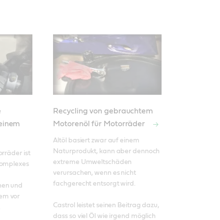
e
Recycling von gebrauchtem
 einem
Motorenöl für Motorräder
Altöl basiert zwar auf einem 
Naturprodukt, kann aber dennoch 
rräder ist 
extreme Umweltschäden 
komplexes 
verursachen, wenn es nicht 
fachgerecht entsorgt wird. 

en und 
m vor 
Castrol leistet seinen Beitrag dazu, 


dass so viel Öl wie irgend möglich 