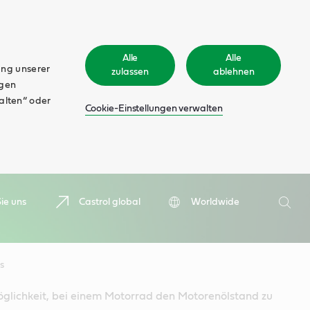
Alle
Alle
ung unserer
zulassen
ablehnen
ngen
walten“ oder
Cookie-Einstellungen verwalten
Suche
ie uns
Castrol global
Worldwide
Such
s
öglichkeit, bei einem Motorrad den Motorenölstand zu