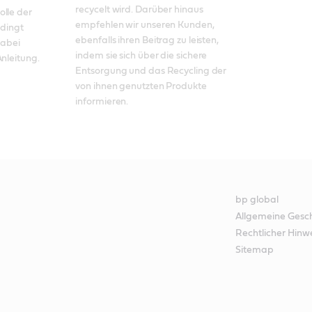
recycelt wird. Darüber hinaus 
lle der 
empfehlen wir unseren Kunden, 
dingt 
ebenfalls ihren Beitrag zu leisten, 
abei 
indem sie sich über die sichere 
nleitung. 
Entsorgung und das Recycling der 
von ihnen genutzten Produkte 
informieren.
bp global
Allgemeine Gesc
Rechtlicher Hinw
Sitemap