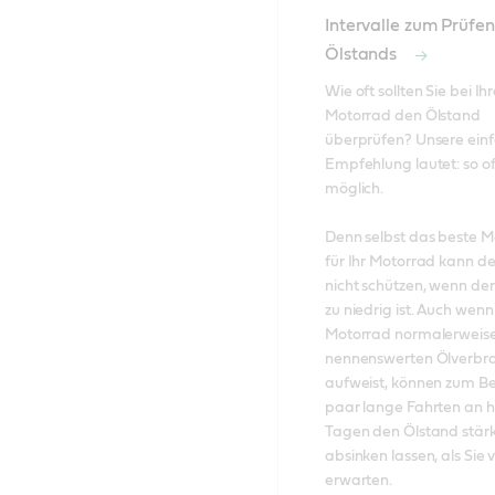
Intervalle zum Prüfe
Ölstands
Wie oft sollten Sie bei Ih
Motorrad den Ölstand 
überprüfen? Unsere einf
Empfehlung lautet: so oft
möglich. 

Denn selbst das beste Mo
für Ihr Motorrad kann de
nicht schützen, wenn der 
zu niedrig ist. Auch wenn 
Motorrad normalerweise
nennenswerten Ölverbra
aufweist, können zum Beis
paar lange Fahrten an he
Tagen den Ölstand stärk
absinken lassen, als Sie vi
erwarten. 