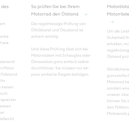
n des
So prüfen Sie bei Ihrem
Motorölsta
Motorrad den Ölstand.
Motorräde
rem 
Die regelmässige Prüfung von 
Ölfüllstand und Ölzustand ist 
Um die Leist
ache 
extrem wichtig. 

Sicherheit I
 wie 
erhalten, mü
Und diese Prüfung lässt sich bei 
regelmässig
Motorrädern mit Schauglas oder 
Ölstand prüf
torenöl 
Ölmessstab ganz einfach selbst 
n Motor 
durchführen. Sie müssen nur ein 
Glücklicherw
Füllstand 
paar einfache Regeln befolgen.
ganz einfach
Ihr 
Motorrad kei
 keinen 
sondern eine
uch 
unserer über
piel ein 
können Sie 
issen 
den Füllsta
er 
Motorenöls 
elleicht 