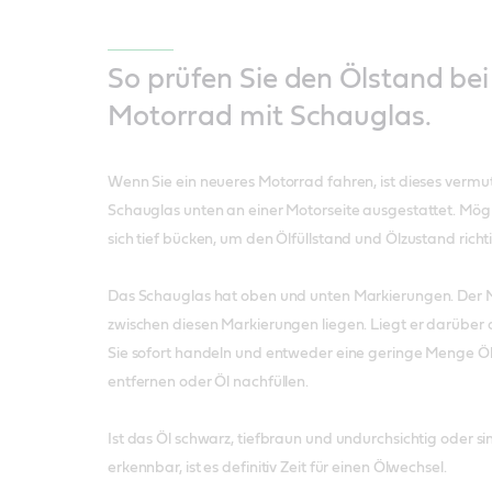
So prüfen Sie den Ölstand be
Motorrad mit Schauglas.
Wenn Sie ein neueres Motorrad fahren, ist dieses vermut
Schauglas unten an einer Motorseite ausgestattet. Mög
sich tief bücken, um den Ölfüllstand und Ölzustand richt
Das Schauglas hat oben und unten Markierungen. Der 
zwischen diesen Markierungen liegen. Liegt er darüber
Sie sofort handeln und entweder eine geringe Menge Ö
entfernen oder Öl nachfüllen.
Ist das Öl schwarz, tiefbraun und undurchsichtig oder
erkennbar, ist es definitiv Zeit für einen Ölwechsel.