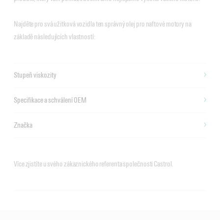
Najděte pro svá užitková vozidla ten správný olej pro naftové motory na
základě následujících vlastností:
Stupeň viskozity
Specifikace a schválení OEM
Značka
Více zjistíte u svého zákaznického referenta společnosti Castrol.