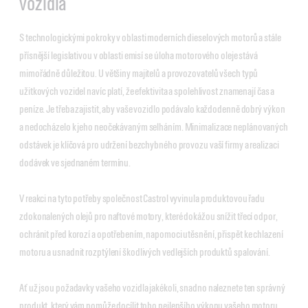
vozidla
S technologickými pokroky v oblasti moderních dieselových motorů a stále
přísnější legislativou v oblasti emisí se úloha motorového oleje stává
mimořádně důležitou. U většiny majitelů a provozovatelů všech typů
užitkových vozidel navíc platí, že efektivita a spolehlivost znamenají čas a
peníze. Je třeba zajistit, aby vaše vozidlo podávalo každodenně dobrý výkon
a nedocházelo k jeho neočekávaným selháním. Minimalizace neplánovaných
odstávek je klíčová pro udržení bezchybného provozu vaší firmy a realizaci
dodávek ve sjednaném termínu.
V reakci na tyto potřeby společnost Castrol vyvinula produktovou řadu
zdokonalených olejů pro naftové motory, které dokážou snížit třecí odpor,
ochránit před korozí a opotřebením, napomoci utěsnění, přispět ke chlazení
motoru a usnadnit rozptýlení škodlivých vedlejších produktů spalování.
Ať už jsou požadavky vašeho vozidla jakékoli, snadno naleznete ten správný
produkt, který vám pomůže docílit toho nejlepšího výkonu vašeho motoru.