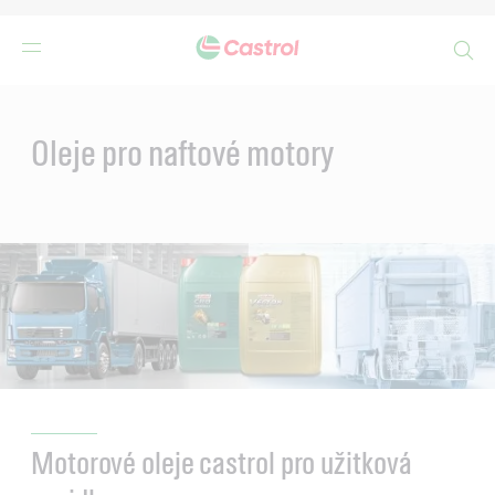
Search
Main
Content
Oleje pro naftové motory
Motorové oleje castrol pro užitková