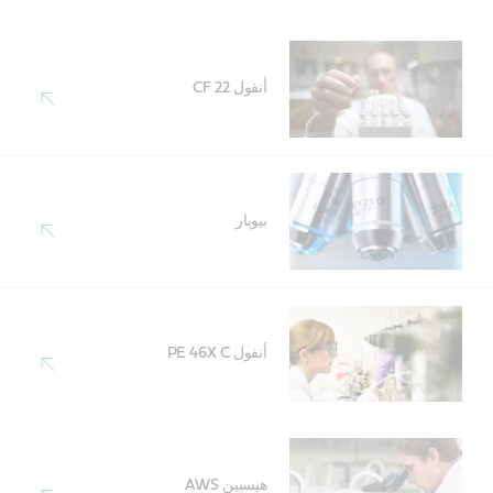
أنفول CF 22
بيوبار
أنفول PE 46X C
هيسبين AWS