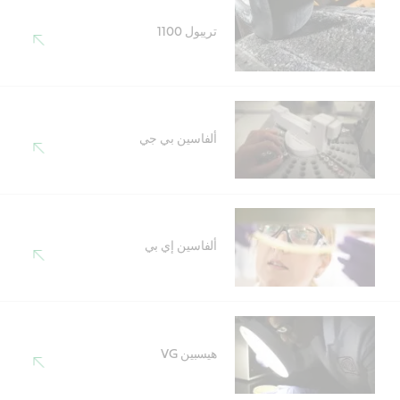
تريبول 1100
ألفاسين بي جي
ألفاسين إي بي
هيسبين VG