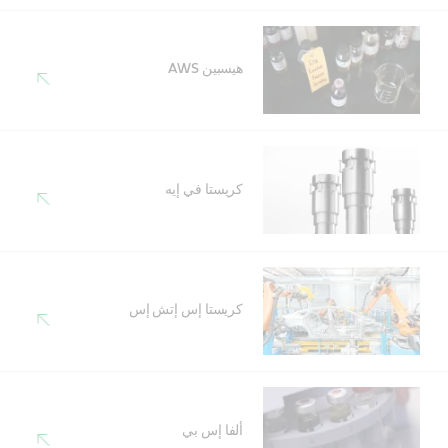
هيسبين AWS
كريستا في إيه
كريستا إس إتش إس
ألفا إس بي