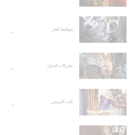
ضواغط الغاز
محركات الديزل
عُلب التروس