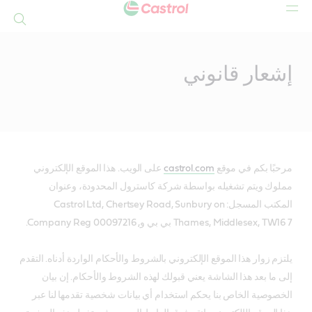
بحث
Mai
Conten
إشعار قانوني
مرحبًا بكم في موقع
castrol.com
على الويب. هذا الموقع الإلكتروني
مملوك ويتم تشغيله بواسطة شركة كاسترول المحدودة، وعنوان
المكتب المسجل: Castrol Ltd, Chertsey Road, Sunbury on
Thames, Middlesex, TW16 7 بي بي و, Company Reg 00097216.
يلتزم زوار هذا الموقع الإلكتروني بالشروط والأحكام الواردة أدناه. التقدم
إلى ما بعد هذا الشاشة يعني قبولك لهذه الشروط والأحكام. إن بيان
الخصوصية الخاص بنا يحكم استخدام أي بيانات شخصية تقدمها لنا عبر