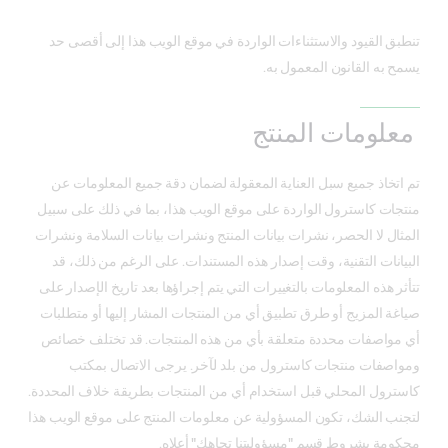
تنطبق القيود والاستثناءات الواردة في موقع الويب هذا إلى أقصى حد
يسمح به القانون المعمول به.
معلومات المنتج
تم اتخاذ جميع سبل العناية المعقولة لضمان دقة جميع المعلومات عن
منتجات كاسترول الواردة على موقع الويب هذا، بما في ذلك على سبيل
المثال لا الحصر، نشرات بيانات المنتج ونشرات بيانات السلامة ونشرات
البيانات التقنية، وقت إصدار هذه المستندات. على الرغم من ذلك، قد
تتأثر هذه المعلومات بالتغييرات التي يتم إجراؤها بعد تاريخ الإصدار على
صياغة المزيج أو طرق تطبيق أي من المنتجات المشار إليها أو متطلبات
أي مواصفات محددة متعلقة بأي من هذه المنتجات. قد تختلف خصائص
ومواصفات منتجات كاسترول من بلد لآخر. يرجى الاتصال بمكتب
كاسترول المحلي قبل استخدام أي من المنتجات بطريقة خلاف المحددة.
لتجنب الشك، تكون المسؤولية عن معلومات المنتج على موقع الويب هذا
محكومة بشروط قسم "مسؤوليتنا تجاهك" أعلاه.