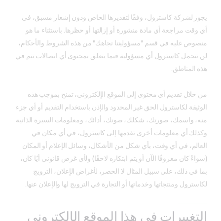
يجوز لشركة كاسترول، وفقًا لتقديرها الخاص ودون إشعار مسبق، في
أي وقت مراجعة أي مادة منشورة أو إزالتها أو حظرها. باستثناء ما هو
منصوص عليه في قسم "مسؤوليتنا تجاهك" من هذه الشروط والأحكام،
لن تتحمل كاسترول أي مسؤولية فيما يتعلق بمحتوى أي اتصالات تتم في
هذه المناطق.
من خلال تقديم أي محتوى إلى الموقع الإلكتروني، تمنح بموجب هذه
الوثيقة لكاسترول الحق غير المحدود والإذن باستخدام التقديم أو أي جزء
منه، واسمك، صورتك، شكلك، صوتك، أدائك، ومعلومات السيرة الذاتية
وكذلك أي معلومات أخرى تقدمها إلى كاسترول، في أي مكان في
العالم، في أي وقت، بأي شكل من الأشكال، وسائل الإعلام أو المكان
(سواءً كان معروفًا الآن أو يتم ابتكاره لاحقًا) ولأي غرض قانوني أيًا كان،
بما في ذلك، على سبيل المثال لا الحصر، لأغراض الإعلان، الترويج
لكاسترول ومنتجاتها وخدماتها أو التجارة في الترويج لها والإعلان عنها.
التغييرات في هذا الموقع الإلكتروني