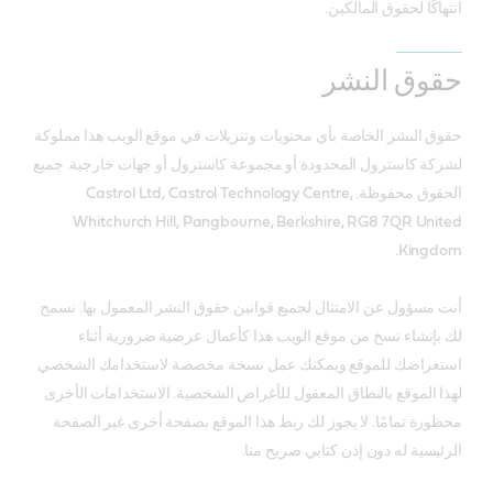
انتهاكًا لحقوق المالكين.
حقوق النشر
حقوق النشر الخاصة بأي محتويات وتنزيلات في موقع الويب هذا مملوكة
لشركة كاسترول المحدودة أو مجموعة كاسترول أو جهات خارجية. جميع
الحقوق محفوظة. Castrol Ltd, Castrol Technology Centre,
Whitchurch Hill, Pangbourne, Berkshire, RG8 7QR United
Kingdom.
أنت مسؤول عن الامتثال لجميع قوانين حقوق النشر المعمول بها. نسمح
لك بإنشاء نسخ من موقع الويب هذا كأعمال عرضية ضرورية أثناء
استعراضك للموقع ويمكنك عمل نسخة مخصصة لاستخدامك الشخصي
لهذا الموقع بالنطاق المعقول للأغراض الشخصية. الاستخدامات الأخرى
محظورة تمامًا. لا يجوز لك ربط هذا الموقع بصفحة أخرى غير الصفحة
الرئيسية له دون إذن كتابي صريح منا.