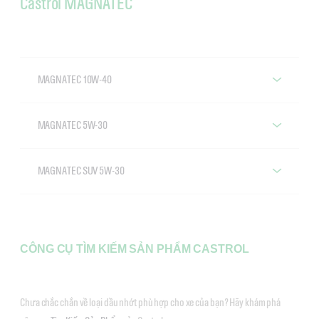
Castrol MAGNATEC
MAGNATEC 10W-40
Castrol MAGNATEC 10W-40
MAGNATEC 5W-30
Castrol MAGNATEC 5W-30
MAGNATEC SUV 5W-30
Castrol MAGNATEC SUV 5W-30
CÔNG CỤ TÌM KIẾM SẢN PHẨM CASTROL
Chưa chắc chắn về loại dầu nhớt phù hợp cho xe của bạn? Hãy khám phá