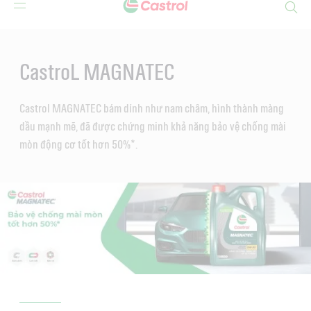
Search
Main
Content
CastroL MAGNATEC
Castrol MAGNATEC bám dính như nam châm, hình thành màng
dầu mạnh mẽ, đã được chứng minh khả năng bảo vệ chống mài
mòn động cơ tốt hơn 50%*.