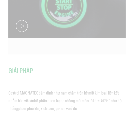
GIẢI PHÁP
Castrol MAGNATEC bám dính như nam châm trên bề mặt kim loại, liên kết
nhằm bảo vệ các bộ phận quan trọng chống mài mòn tốt hơn 50%* như hệ
thống phân phối khí, xích cam, piston và ổ đỡ.