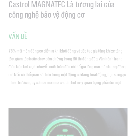
Castrol MAGNATEC Là tương lai của
công nghệ bảo vệ động cơ
VẤN ĐỀ
75% mài mòn động cơ diễn ra khi khởi động và tiếp tục gia tăng khi xe tăng
tốc, giảm tốc hoặc chạy cầm chừng trong đô thị đông đúc. Vận hành trong
điều kiện kẹt xe, di chuyển cuối tuần đều có thể gia tăng mài mòn trong động
cơ. Nếu có thể quan sát bên trong một động cơ đang hoạt động, bạn sẽ ngạc
nhiên trước nguy cơ mài mòn mà các chi tiết máy quan trọng phải đối mặt.