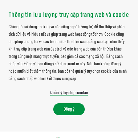
Thông tin lưu lượng truy cập trang web và cookie
Chúng tôi sử dụng cookie (và các công nghệ tương tự) để thu thập và phân
tích dữ liệu về hiệu suất và giúp trang web hoạt động tốt hơn. Cookie cũng
cho phép chúng tôi và các bên thứ ba thiết kế các quảng cáo bạn nhìn thấy
khi truy cập trang web của Castrol và các trang web của bên thứ ba khác
trong cùng một mạng trực tuyến, bao gồm cả các mạng xã hội. Bằng cách
nhấp vào 'Đồng ý', bạn đồng ý sử dụng cookie này. Nếu bạn không đồng ý
hoặc muốn biết thêm thông tin, bạn có thể quản lý tùy chọn cookie của mình
bằng cách nhấp vào liên kết được cung cấp.
Quản lý tùy chọn cookie
Đồng ý