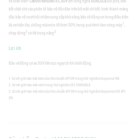
vệ toàn diện!
Castrol MAGNATEC SUV
với công nghệ
DUALOCK
đột phá, liên
kết chặt chẽ các phân tử bảo vệ độc đáo trên bề mặt chi tiết, hình thành màng
dầu bảo vệ vượt trội nhằm cung cấp khả năng bảo vệ động cơ trong điều kiện
1
lái xe hiện đại, chống mài mòn tốt hơn 50% trong quá trình làm nóng máy
,
2
3
chạy dừng
và tải trọng nặng
.
Lợi ích
Bảo vệ động cơ xe SUV liên tục ngay từ khi khởi động.
1. So với giới hạn mài mòn của tiêu chuẩn API SN trong thử nghiệm Sequence IVA.
2. So với giới hạn mài mòn trong thử nghiệm CEC OM646LA.
3. So với giới hạn mài mòn của tiêu chuẩn API SN trong thử nghiệm Sequence IIIG API
SN.