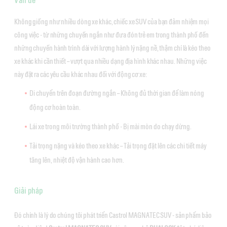
Không giống như nhiều dòng xe khác, chiếc xe SUV của bạn đảm nhiệm mọi
công việc - từ những chuyến ngắn như đưa đón trẻ em trong thành phố đến
những chuyến hành trình dài với lượng hành lý nặng nề, thậm chí là kéo theo
xe khác khi cần thiết – vượt qua nhiều dạng địa hình khác nhau. Những việc
này đặt ra các yêu cầu khác nhau đối với động cơ xe:
Di chuyển trên đoạn đường ngắn – Không đủ thời gian để làm nóng
động cơ hoàn toàn.
Lái xe trong môi trường thành phố - Bị mài mòn do chạy dừng.
Tải trọng nặng và kéo theo xe khác – Tải trọng đặt lên các chi tiết máy
tăng lên, nhiệt độ vận hành cao hơn.
Giải pháp
Đó chính là lý do chúng tôi phát triển Castrol MAGNATEC SUV - sản phẩm bảo