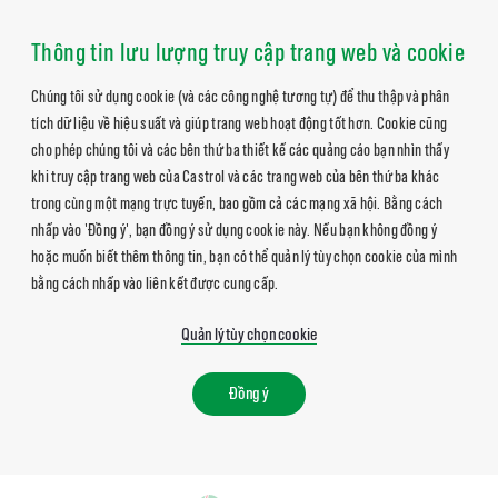
Thông tin lưu lượng truy cập trang web và cookie
Chúng tôi sử dụng cookie (và các công nghệ tương tự) để thu thập và phân
tích dữ liệu về hiệu suất và giúp trang web hoạt động tốt hơn. Cookie cũng
cho phép chúng tôi và các bên thứ ba thiết kế các quảng cáo bạn nhìn thấy
khi truy cập trang web của Castrol và các trang web của bên thứ ba khác
trong cùng một mạng trực tuyến, bao gồm cả các mạng xã hội. Bằng cách
nhấp vào 'Đồng ý', bạn đồng ý sử dụng cookie này. Nếu bạn không đồng ý
hoặc muốn biết thêm thông tin, bạn có thể quản lý tùy chọn cookie của mình
bằng cách nhấp vào liên kết được cung cấp.
Quản lý tùy chọn cookie
Đồng ý