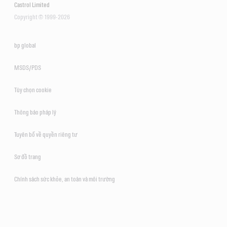
Castrol Limited
Copyright © 1999-2026
bp global
MSDS/PDS
Tùy chọn cookie
Thông báo pháp lý
Tuyên bố về quyền riêng tư
Sơ đồ trang
Chính sách sức khỏe, an toàn và môi trường
Tiêu chuẩn kỹ thuật
API SN/CF
Tiêu chuẩn kỹ thuật