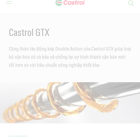
Search
Main
Content
Castrol GTX
Công thức tác động kép Double Action của Castrol GTX giúp loại
bỏ cặn bùn cũ và bảo vệ chống lại sự hình thành cặn bùn mới
tốt hơn so với tiêu chuẩn công nghiệp khắt khe.