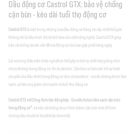
Dầu động cơ Castrol GTX: bảo vệ chống
cặn bùn - kéo dài tuổi thọ động cơ
Castrol GTX
là một trong những loại dầu động cơ đáng tin cậy nhất thế giới.
Không chỉ là dầu nhớt. Đó là tinh hoa của một công nghệ. Castrol GTX giúp
bảo vệ chống lại các vấn đề mà động cơ của bạn gặp phải hàng ngày.
Lái xe trong điều kiện khắc nghiệt có thể gây ra tích tụ chất dày giống như
nhựa đường trong động cơ, đó là cặn bùn. Cặn bùn sẽ làm cản trở sự luân
chuyển của dầu nhớt trong động cơ như cholesterol - và nếu không được làm
sạch, sẽ làm suy giảm sức mạnh và tuổi thọ động cơ.
Castrol GTX với Công thức tác động kép - Double Action làm sạch cặn bùn
trong động cơ*
, và bảo vệ chống lại sự hình thành cặn bùn mới tốt hơn
những tiêu chuẩn kĩ thuật khắc khe nhất.