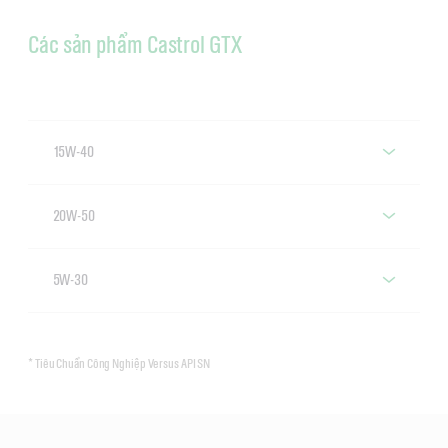
Các sản phẩm Castrol GTX
15W-40
Castrol GTX 15W-40 SN/CF
20W-50
Castrol GTX 20W-50 SL/CF
5W-30
Castrol GTX 5W-30
* Tiêu Chuẩn Công Nghiệp Versus API SN