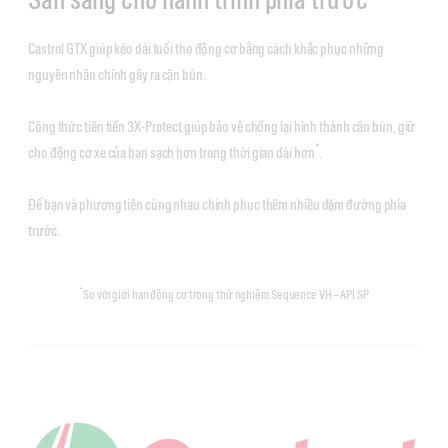
Castrol GTX giúp kéo dài tuổi thọ động cơ bằng cách khắc phục những
nguyên nhân chính gây ra cặn bùn.
Công thức tiên tiến 3X-Protect giúp bảo vệ chống lại hình thành cặn bùn, giữ
*
cho động cơ xe của bạn sạch hơn trong thời gian dài hơn
.
Để bạn và phương tiện cùng nhau chinh phục thêm nhiều dặm đường phía
trước.
*
So với giới hạn động cơ trong thử nghiệm Sequence VH – API SP