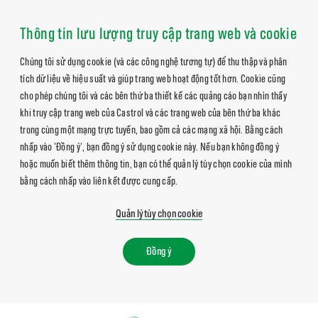
Thông tin lưu lượng truy cập trang web và cookie
Chúng tôi sử dụng cookie (và các công nghệ tương tự) để thu thập và phân
tích dữ liệu về hiệu suất và giúp trang web hoạt động tốt hơn. Cookie cũng
cho phép chúng tôi và các bên thứ ba thiết kế các quảng cáo bạn nhìn thấy
khi truy cập trang web của Castrol và các trang web của bên thứ ba khác
trong cùng một mạng trực tuyến, bao gồm cả các mạng xã hội. Bằng cách
nhấp vào 'Đồng ý', bạn đồng ý sử dụng cookie này. Nếu bạn không đồng ý
hoặc muốn biết thêm thông tin, bạn có thể quản lý tùy chọn cookie của mình
bằng cách nhấp vào liên kết được cung cấp.
Quản lý tùy chọn cookie
Đồng ý