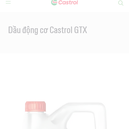
Search
Main
Content
Dầu động cơ Castrol GTX