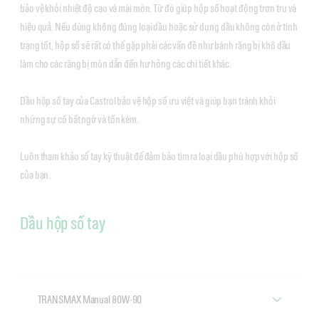
bảo vệ khỏi nhiệt độ cao và mài mòn. Từ đó giúp hộp số hoạt động trơn tru và
hiệu quả. Nếu dùng không đúng loại dầu hoặc sử dụng dầu không còn ở tình
trạng tốt, hộp số sẽ rất có thể gặp phải các vấn đề như bánh răng bị khô dầu
làm cho các răng bị mòn dẫn đến hư hỏng các chi tiết khác.
Dầu hộp số tay của Castrol bảo vệ hộp số ưu việt và giúp bạn tránh khỏi
những sự cố bất ngờ và tốn kém.
Luôn tham khảo sổ tay kỹ thuật để đảm bảo tìm ra loại dầu phù hợp với hộp số
của bạn.
Dầu hộp số tay
TRANSMAX Manual 80W-90