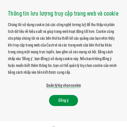
Thông tin lưu lượng truy cập trang web và cookie
Chúng tôi sử dụng cookie (và các công nghệ tương tự) để thu thập và phân
tích dữ liệu về hiệu suất và giúp trang web hoạt động tốt hơn. Cookie cũng
cho phép chúng tôi và các bên thứ ba thiết kế các quảng cáo bạn nhìn thấy
khi truy cập trang web của Castrol và các trang web của bên thứ ba khác
trong cùng một mạng trực tuyến, bao gồm cả các mạng xã hội. Bằng cách
nhấp vào 'Đồng ý', bạn đồng ý sử dụng cookie này. Nếu bạn không đồng ý
hoặc muốn biết thêm thông tin, bạn có thể quản lý tùy chọn cookie của mình
bằng cách nhấp vào liên kết được cung cấp.
Quản lý tùy chọn cookie
Đồng ý