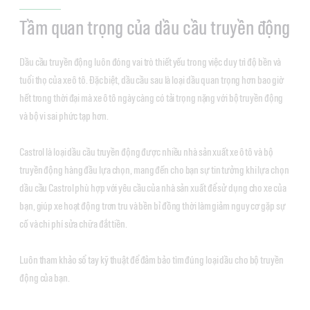
Tầm quan trọng của dầu cầu truyền động
Dầu cầu truyền động luôn đóng vai trò thiết yếu trong việc duy trì độ bền và
tuổi thọ của xe ô tô. Đặc biệt, dầu cầu sau là loại dầu quan trọng hơn bao giờ
hết trong thời đại mà xe ô tô ngày càng có tải trọng nặng với bộ truyền động
và bộ vi sai phức tạp hơn.
Castrol là loại dầu cầu truyền động được nhiều nhà sản xuất xe ô tô và bộ
truyền động hàng đầu lựa chọn, mang đến cho bạn sự tin tưởng khi lựa chọn
dầu cầu Castrol phù hợp với yêu cầu của nhà sản xuất để sử dụng cho xe của
bạn, giúp xe hoạt động trơn tru và bền bỉ đồng thời làm giảm nguy cơ gặp sự
cố và chi phí sửa chữa đắt tiền.
Luôn tham khảo sổ tay kỹ thuật để đảm bảo tìm đúng loại dầu cho bộ truyền
động của bạn.