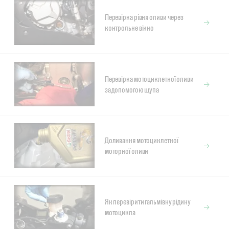
Перевірка рівня оливи через
контрольне вікно
Перевірка мотоциклетної оливи
за допомогою щупа
Доливання мотоциклетної
моторної оливи
Як перевірити гальмівну рідину
мотоцикла