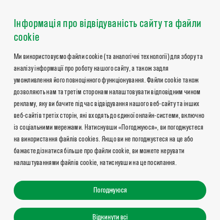
Інформація про відвідуваність сайту та файли
cookie
Ми використовуємо файли cookie (та аналогічні технології) для збору та
аналізу інформації про роботу нашого сайту, а також задля
уможливлення його повноцінного функціонування. Файли cookie також
дозволяють нам та третім сторонам налаштовувати відповідним чином
рекламу, яку ви бачите під час відвідування нашого веб-сайту та інших
веб-сайтів третіх сторін, які входять до єдиної онлайн-системи, включно
із соціальними мережами. Натиснувши «Погоджуюся», ви погоджуєтеся
на використання файлів cookies. Якщо ви не погоджуєтеся на це або
бажаєте дізнатися більше про файли cookie, ви можете керувати
налаштуваннями файлів cookie, натиснувши на це посилання.
Погоджуюся
Відкинути всі