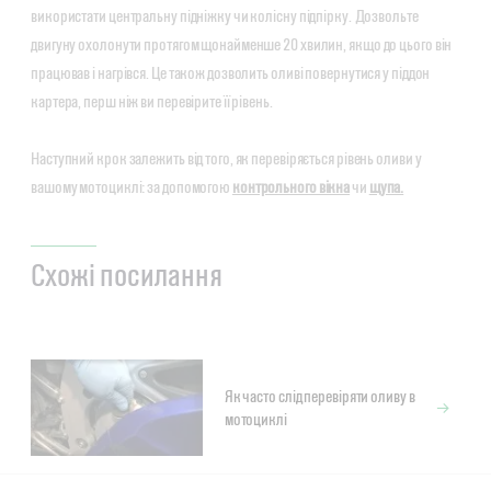
використати центральну підніжку чи колісну підпірку. Дозвольте
двигуну охолонути протягом щонайменше 20 хвилин, якщо до цього він
працював і нагрівся. Це також дозволить оливі повернутися у піддон
картера, перш ніж ви перевірите її рівень.
Наступний крок залежить від того, як перевіряється рівень оливи у
вашому мотоциклі: за допомогою
контрольного вікна
чи
щупа.
Схожі посилання
Як часто слід перевіряти оливу в
мотоциклі