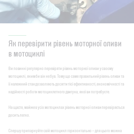
Як перевірити рівень моторної оливи
в мотоциклі
Ви повинні регулярно перевіряти рівень моторної оливи у своєму
мотоциклі, яким би він не був. Тому що саме правильний рівень оливи та
її належний стан дозволяють досягти тієї ефективності, економічності та
надійності роботи мотоциклетного двигуна, якої ви потребуєте.
На щастя, майже в усіх мотоциклах рівень моторної оливи перевіряється
досить легко.
Спершу припаркуйте свій мотоцикл горизонтально — для цього можна