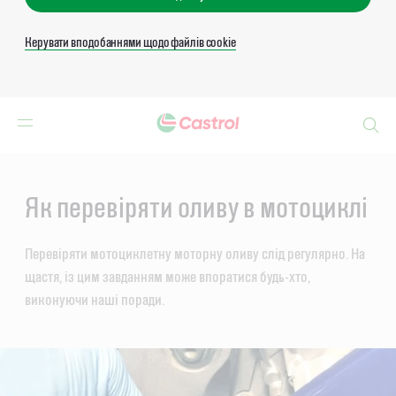
Керувати вподобаннями щодо файлів cookie
Search
Main
Content
Як перевіряти оливу в мотоциклі
Перевіряти мотоциклетну моторну оливу слід регулярно. На
щастя, із цим завданням може впоратися будь-хто,
виконуючи наші поради.