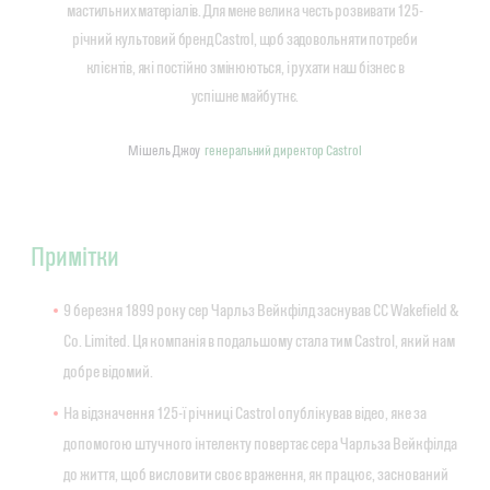
мастильних матеріалів. Для мене велика честь розвивати 125-
річний культовий бренд Castrol, щоб задовольняти потреби
клієнтів, які постійно змінюються, і рухати наш бізнес в
успішне майбутнє.
Мішель Джоу
генеральний директор Castrol
Примітки
9 березня 1899 року сер Чарльз Вейкфілд заснував CC Wakefield &
Co. Limited. Ця компанія в подальшому стала тим Castrol, який нам
добре відомий.
На відзначення 125-ї річниці Castrol опублікував відео, яке за
допомогою штучного інтелекту повертає сера Чарльза Вейкфілда
до життя, щоб висловити своє враження, як працює, заснований