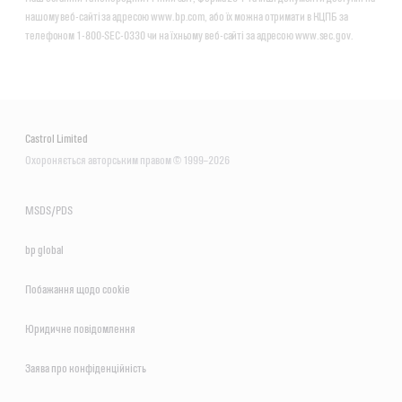
нашому веб-сайті за адресою www.bp.com, або їх можна отримати в КЦПБ за
телефоном 1-800-SEC-0330 чи на їхньому веб-сайті за адресою www.sec.gov.
Castrol Limited
Охороняється авторським правом © 1999–2026
MSDS/PDS
bp global
Побажання щодо сookie
Юридичне повідомлення
Заява про конфіденційність