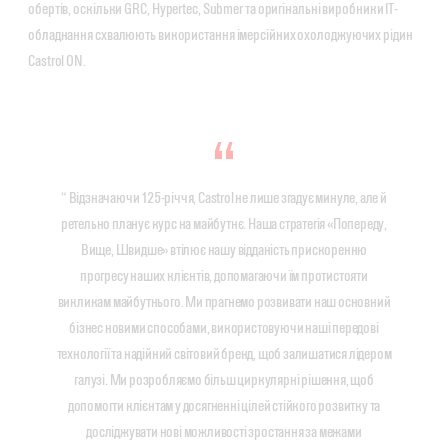
обертів, оскільки GRC, Hypertec, Submer та оригінальні виробники IT-
обладнання схвалюють використання імерсійних охолоджуючих рідин
Castrol ON.
“ Відзначаючи 125-річчя, Castrol не лише згадує минуле, але й
ретельно планує курс на майбутнє. Наша стратегія «Попереду,
Вище, Швидше» втілює нашу відданість прискоренню
прогресу наших клієнтів, допомагаючи їм протистояти
викликам майбутнього. Ми прагнемо розвивати наш основний
бізнес новими способами, використовуючи наші передові
технології та надійний світовий бренд, щоб залишатися лідером
галузі. Ми розробляємо більш циркулярні рішення, щоб
допомогти клієнтам у досягненні цілей стійкого розвитку та
досліджувати нові можливості зростання за межами