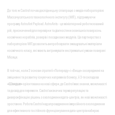
До того ж Castrol почав дослідницьку співпрацю з медіа-лабораторією
Массачусетського технологічного інституту (MIT), підтримуючи
програму AstroAnt Payload. AstroAnts – це мініатюрний роботизований
рій, призначений для перевірки та діагностики зовнішніх поверхонь
космічних кораблів, роверів і посадкових модулів. Це партнерство з
лабораторією MIT дозволить випробовувати змащувальні матеріали
космічного класу, які мають витримувати екстремальні умови поверхні
Місяця.
В той час, коли 2 основи стратегії «Попереду» і «Вище» зосереджені на
зміцненні та розвитку існуючих напрямків бізнесу, її 3-тя складова
«Швидше»
орієнтована на нові сфери, де Castrol має знання, можливості
та досвід для перемоги. Castrol визначив терморегуляцію та
диверсифікацію рішень з охолодження дата-центрів, як нові можливості
зростання. Робота Castrol над впровадження імерсійного охолодження
для ефективного та стійкого функціонування дата-центрів набирає