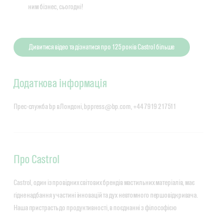
ним бізнес, сьогодні!
Дивитися відео та дізнатися про 125 років Castrol більше
Додаткова інформація
Прес-служба bp в Лондоні, bppress@bp.com, +44 7919 217511
Про Castrol
Castrol, один із провідних світових брендів мастильних матеріалів, має
гідне надбання у частині інновацій та дух невтомного першовідкривача.
Наша пристрасть до продуктивності, в поєднанні з філософією