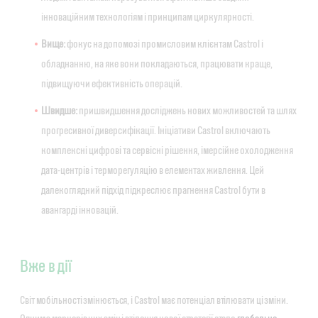
інноваційним технологіям і принципам циркулярності.
Вище:
фокус на допомозі промисловим клієнтам Castrol і
обладнанню, на яке вони покладаються, працювати краще,
підвищуючи ефективність операцій.
Швидше:
пришвидшення досліджень нових можливостей та шлях
прогресивної диверсифікації. Ініціативи Castrol включають
комплексні цифрові та сервісні рішення, імерсійне охолодження
дата-центрів і терморегуляцію в елементах живлення. Цей
далекоглядний підхід підкреслює прагнення Castrol бути в
авангарді інновацій.
Вже в дії
Світ мобільності змінюється, і Castrol має потенціал втілювати ці зміни.