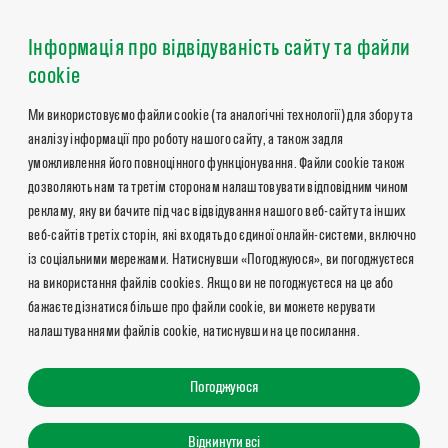
Інформація про відвідуваність сайту та файли
cookie
Ми використовуємо файли cookie (та аналогічні технології) для збору та
аналізу інформації про роботу нашого сайту, а також задля
уможливлення його повноцінного функціонування. Файли cookie також
дозволяють нам та третім сторонам налаштовувати відповідним чином
рекламу, яку ви бачите під час відвідування нашого веб-сайту та інших
веб-сайтів третіх сторін, які входять до єдиної онлайн-системи, включно
із соціальними мережами. Натиснувши «Погоджуюся», ви погоджуєтеся
на використання файлів cookies. Якщо ви не погоджуєтеся на це або
бажаєте дізнатися більше про файли cookie, ви можете керувати
налаштуваннями файлів cookie, натиснувши на це посилання.
Погоджуюся
Відкинути всі