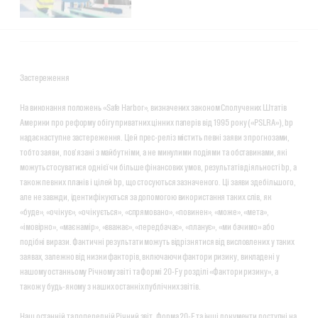
Застереження
На виконання положень «Safe Harbor», визначених законом Сполучених Штатів
Америки про реформу обігу приватних цінних паперів від 1995 року («PSLRA»), bp
надає наступне застереження. Цей прес-реліз містить певні заяви з прогнозами,
тобто заяви, пов’язані з майбутніми, а не минулими подіями та обставинами, які
можуть стосуватися однієї чи більше фінансових умов, результатів діяльності bp, а
також певних планів і цілей bp, що стосуються зазначеного. Ці заяви здебільшого,
але не завжди, ідентифікуються за допомогою використання таких слів, як
«буде», «очікує», «очікується», «спрямовано», «повинен», «може», «мета»,
«імовірно», «має намір», «вважає», «передбачає», «планує», «ми бачимо» або
подібні вирази. Фактичні результати можуть відрізнятися від висловлених у таких
заявах, залежно від низки факторів, включаючи фактори ризику, викладені у
нашому останньому Річному звіті та Формі 20-F у розділі «Фактори ризику», а
також у будь-якому з наших останніх публічних звітів.
Наш останній та попередній Річний звіт, Форма 20-F та інші документи доступні на