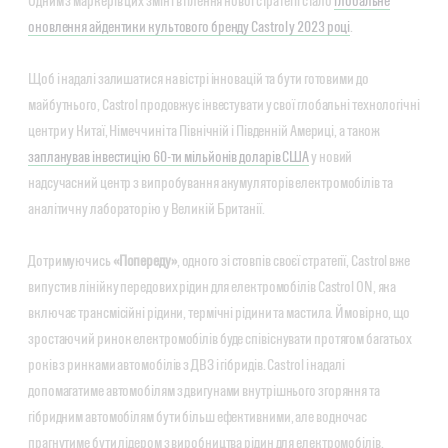
Одним з маркерів цих змін і втілення нової стратегії стало
глобальне
оновлення айдентики культового бренду Castrol у 2023 році
.
Щоб і надалі залишатися на вістрі інновацій та бути готовими до
майбутнього, Castrol продовжує інвестувати у свої глобальні технологічні
центри у Китаї, Німеччині та Північній і Південній Америці, а також
запланував інвестицію 60-ти мільйонів доларів США
у новий
надсучасний центр з випробування акумуляторів електромобілів та
аналітичну лабораторію у Великій Британії.
Дотримуючись
«Попереду»
, одного зі стовпів своєї стратегії, Castrol вже
випустив лінійку передових рідин для електромобілів Castrol ON, яка
включає трансмісійні рідини, термічні рідини та мастила. Ймовірно, що
зростаючий ринок електромобілів буде співіснувати протягом багатьох
років з ринками автомобілів з ДВЗ і гібридів. Castrol і надалі
допомагатиме автомобілям з двигунами внутрішнього згоряння та
гібридним автомобілям бути більш ефективними, але водночас
прагнутиме бути лідером з виробництва рідин для електромобілів.