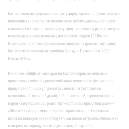
Castrol також зосередиться на запуску циркулярних продуктів і послуг із
повторним використанням базових олив, які слугуватимуть основою
мастильних матеріалів. Більш циркулярну трансмісійну рідину вже було
випробувано в екстремальних умовах разом з Jaguar TCS Racing.
Команда успішно застосувала більш циркулярну трансмісійну рідину
Castrol у своїх гоночних автомобілях Формула-Е в перегонах 2023
Monaco E-Prix.
Втілюючи
«Вище»
зі своєї стратегії, Castrol підтримуватиме своїх
промислових клієнтів у досягненні вищих показників ефективності,
продуктивності, циркулярності та цінності. Castrol працює в
автомобільній, машинобудівній, робото-технічній, аерокосмічній та
вітровій галузях, а в 2023 році в партнерстві з SKF представив рішення
«Oil as a Service» для металообробної промисловості. Це рішення
дозволяє повторно використовувати мастильні матеріали, зменшуючи
їх витрату та покращуючи продуктивність обладнання.