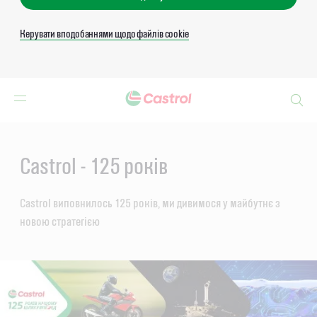
Керувати вподобаннями щодо файлів cookie
Search
Main
Content
Castrol - 125 років
Castrol виповнилось 125 років, ми дивимося у майбутнє з
новою стратегією