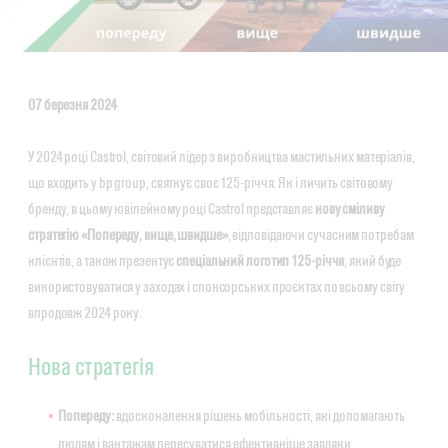
07 березня 2024
У 2024 році Castrol, світовий лідер з виробництва мастильних матеріалів,
що входить у bp group, святкує своє 125-річчя. Як і личить світовому
бренду, в цьому ювілейному році Castrol представляє
нову сміливу
стратегію «Попереду, вище, швидше»
, відповідаючи сучасним потребам
клієнтів, а також презентує
спеціальний логотип 125-річчя
, який буде
використовуватися у заходах і спонсорських проєктах по всьому світу
впродовж 2024 року.
Нова стратегія
Попереду:
вдосконалення рішень мобільності, які допомагають
людям і вантажам пересуватися ефективніше завдяки