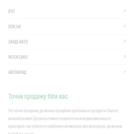
АТЛ
DOK.UA
ЗАХІД-АВТО
INTER CARS
АВТОКЛАД
Точки продажу біля вас
Усі точки продажів, де можна придбати оригінальні продукти Castrol,
вказані на мапі. Дозвольте мапі скористатися геоданими вашого
пристрою і ви побачите найближчий магазин або автосервіс, де можна
придбати оливу.