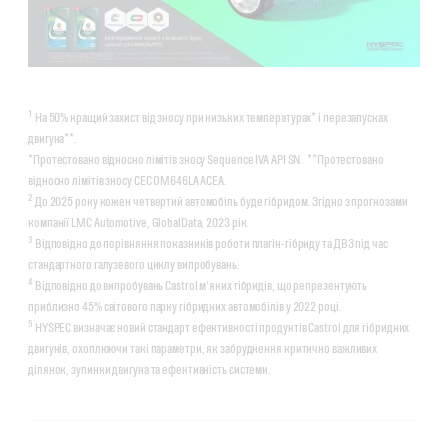
1
На 50% кращий захист від зносу при низьких температурах* і перезапусках
двигуна**.
*Протестовано відносно лімітів зносу Sequence IVA API SN. **Протестовано
відносно лімітів зносу CEC OM646LA ACEA.
2
До 2025 року кожен четвертий автомобіль буде гібридом. Згідно з прогнозами
компанії LMC Automotive, GlobalData, 2023 рік.
3
Відповідно до порівняння показників роботи плагін-гібриду та ДВЗ під час
стандартного галузевого циклу випробувань.
4
Відповідно до випробувань Castrol м'яких гібридів, що репрезентують
приблизно 45% світового парку гібридних автомобілів у 2022 році.
5
HYSPEC визначає новий стандарт ефективності продуктів Castrol для гібридних
двигунів, охоплюючи такі параметри, як забруднення критично важливих
ділянок, зупинки двигуна та ефективність системи.