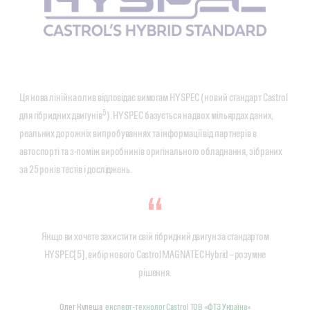
Ця нова лінійка олив відповідає вимогам HYSPEC (новий стандарт Castrol
5
для гібридних двигунів
). HYSPEC базується на двох мільярдах даних,
реальних дорожніх випробуваннях та інформації від партнерів в
автоспорті та з-поміж виробників оригінального обладнання, зібраних
за 25 років тестів і досліджень.
Якщо ви хочете захистити свій гібридний двигун за стандартом
HYSPEC[5], вибір нового Castrol MAGNATEC Hybrid – розумне
рішення.
Олег Кулеша
експерт-технолог Castrol ТОВ «ФТЗ Україна»