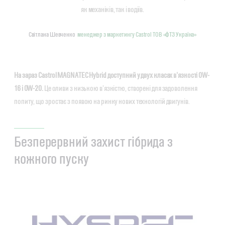
як механіків, так і водіїв.
Світлана Шевченко
менеджер з маркетингу Castrol ТОВ «ФТЗ Україна»
На зараз Castrol MAGNATEC Hybrid доступний у двух класах в'язкості 0W-
16 і 0W-20.
Це оливи з низькою в’язкістю, створені для задоволення
попиту, що зростає з появою на ринку нових технологій двигунів.
Безперервний захист гібрида з
кожного пуску