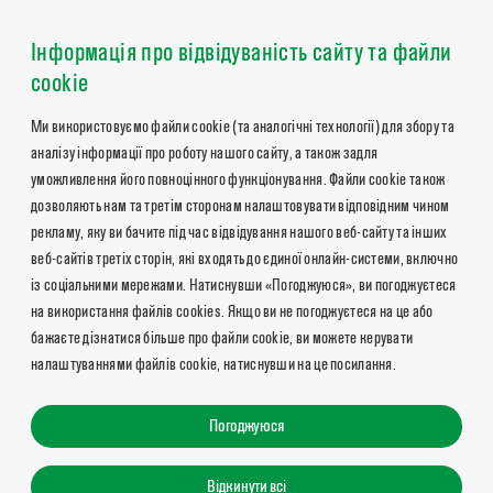
Інформація про відвідуваність сайту та файли
cookie
Ми використовуємо файли cookie (та аналогічні технології) для збору та
аналізу інформації про роботу нашого сайту, а також задля
уможливлення його повноцінного функціонування. Файли cookie також
дозволяють нам та третім сторонам налаштовувати відповідним чином
рекламу, яку ви бачите під час відвідування нашого веб-сайту та інших
веб-сайтів третіх сторін, які входять до єдиної онлайн-системи, включно
із соціальними мережами. Натиснувши «Погоджуюся», ви погоджуєтеся
на використання файлів cookies. Якщо ви не погоджуєтеся на це або
бажаєте дізнатися більше про файли cookie, ви можете керувати
налаштуваннями файлів cookie, натиснувши на це посилання.
Погоджуюся
Відкинути всі