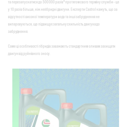
4
та перезапускатися до 500 000 разів
протягом свого терміну служби – це
у 10 разів більше, ніж негібридні двигуни. Експерти Castrol кажуть, що за
відсутності високої температури вода та інші забруднення не
випаровуються, що підвищує загальну схильність двигуна до
забруднення.
Саме ці особливості гібридів заважають стандартним оливам захищати
двигун від руйнівного зносу.