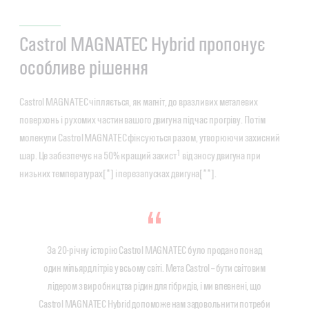
Castrol MAGNATEC Hybrid пропонує
особливе рішення
Castrol MAGNATEC чіпляється, як магніт, до вразливих металевих
поверхонь і рухомих частин вашого двигуна під час прогріву. Потім
молекули Castrol MAGNATEC фіксуються разом, утворюючи захисний
1
шар. Це забезпечує на 50% кращий захист
від зносу двигуна при
низьких температурах[*] і перезапусках двигуна[**].
За 20-річну історію Castrol MAGNATEC було продано понад
один мільярд літрів у всьому світі. Мета Castrol – бути світовим
лідером з виробництва рідин для гібридів, і ми впевнені, що
Castrol MAGNATEC Hybrid допоможе нам задовольнити потреби