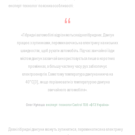
експерт-технолог пояснив особливості:
«Гібридні автомобілі відрізняються від негібридних. Двигун
працює з зупинками, перемикаючись на електрику на низьких
швидкостях, щоб рухати автомобіль. Під час звичайної їзди
містом двигун зазвичай використовується лише в коротких
проміжках, а більшу частину часу рух забезпечує
електроенергія. Саме тому температура двигуна нижча на
40°C[3], якщо порівнювати із температурою двигуна
звичайного автомобіля».
Олег Кулеша
експерт-технолог Castrol ТОВ «ФТЗ Україна»
Деякі гібридні двигуни можуть зупинятися, перемикатися на електрику