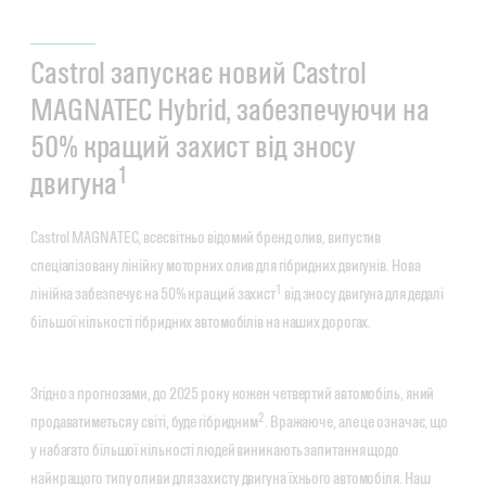
Castrol запускає новий Castrol
MAGNATEC Hybrid, забезпечуючи на
50% кращий захист від зносу
1
двигуна
Castrol MAGNATEC, всесвітньо відомий бренд олив, випустив
спеціалізовану лінійку моторних олив для гібридних двигунів. Нова
1
лінійка забезпечує на 50% кращий захист
від зносу двигуна для дедалі
більшої кількості гібридних автомобілів на наших дорогах.
Згідно з прогнозами, до 2025 року кожен четвертий автомобіль, який
2
продаватиметься у світі, буде гібридним
. Вражаюче, але це означає, що
у набагато більшої кількості людей виникають запитання щодо
найкращого типу оливи для захисту двигуна їхнього автомобіля. Наш