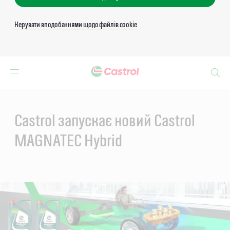
Керувати вподобаннями щодо файлів cookie
Search
Main
Content
Castrol запускає новий Castrol
MAGNATEC Hybrid