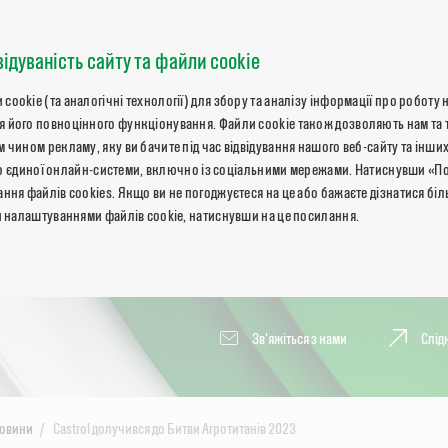
відуваність сайту та файли cookie
okie (та аналогічні технології) для збору та аналізу інформації про роботу 
 його повноцінного функціонування. Файли cookie також дозволяють нам та 
 чином рекламу, яку ви бачите під час відвідування нашого веб-сайту та інших
ь до єдиної онлайн-системи, включно із соціальними мережами. Натиснувши «П
ння файлів cookies. Якщо ви не погоджуєтеся на це або бажаєте дізнатися бі
и налаштуваннями файлів cookie, натиснувши на це посилання.
Зв'яжіться з нами
Слід
овини
Castrol долучився до Битви Агротитанів 2023