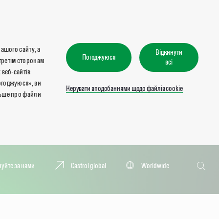
нашого сайту, а
Відкинути
Погоджуюся
третім сторонам
всі
 веб-сайтів
огоджуюся», ви
Керувати вподобаннями щодо файлів cookie
льше про файли
Пошук
куйте за нами
Castrol global
Worldwide
Пошук