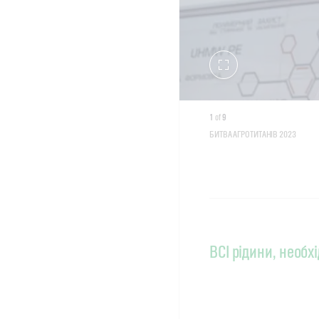
Toggle
fullscreen
1
of
9
БИТВА АГРОТИТАНІВ 2023
ВСІ рідини, необх