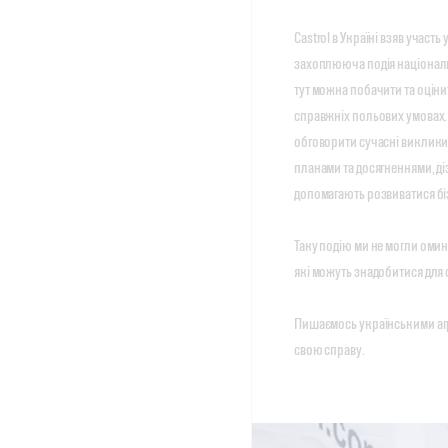
Castrol в Україні взяв участь
захоплююча подія національн
тут можна побачити та оцінити
справжніх польових умовах. Б
обговорити сучасні виклики 
планами та досягненнями, ді
допомагають розвиватися бі
Таку подію ми не могли оминут
які можуть знадобитися для 
Пишаємось українськими агр
свою справу.