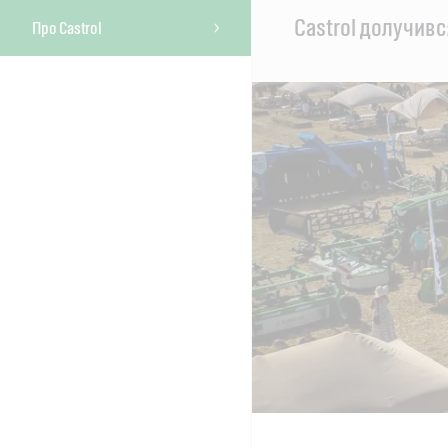
Main
Castrol долучивс
Про Castrol
Content