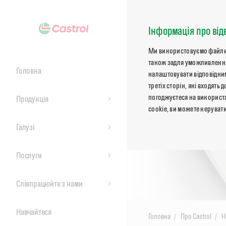
Інформація про від
Ми використовуємо файли co
також задля уможливлення
Головна
налаштовувати відповідним
третіх сторін, які входят
погоджуєтеся на використа
Продукція
cookie, ви можете керуват
Галузі
Послуги
Співпрацюйте з нами
Навчайтеся
Головна
Про Castrol
Н