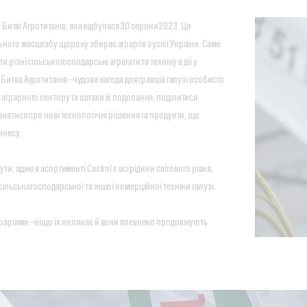
 у Битві Агротитанів, яка відбулася 30 серпня 2023. Ця
ого масштабу щороку збирає аграріїв з усієї України. Саме
 різні сільськогосподарські агрегати та техніку в дії у
итва Агротитанів – чудова нагода для гравців галузі особисто
аграрного сектору та шляхи їх подолання, поділитися
знатися про нові технологічні рішення та продукти, що
знесу.
и, адже в асортименті Castrol є всі рідини світового рівня,
сільськогосподарської та іншої комерційної техніки галузі.
аріями – ніщо їх не лякає й вони впевнено продовжують