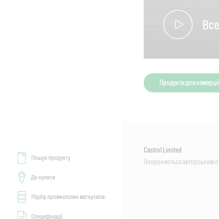
Все
Продукти для комерцій
Castrol Limited
Пошук продукту
Охороняється авторським 
Де купити
Підбір промислових матеріалів
Специфікації