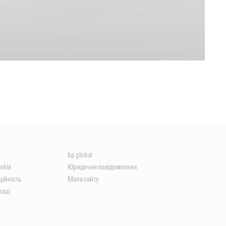
bp global
okie
Юридичне повідомлення
ційність
Мапа сайту
раці