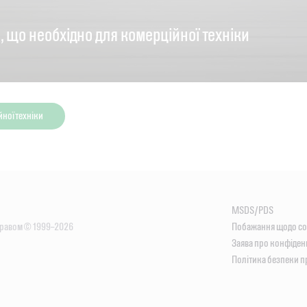
, що необхідно для комерційної техніки
ної техніки
MSDS/PDS
правом © 1999–2026
Побажання щодо сo
Заява про конфіден
Політика безпеки п