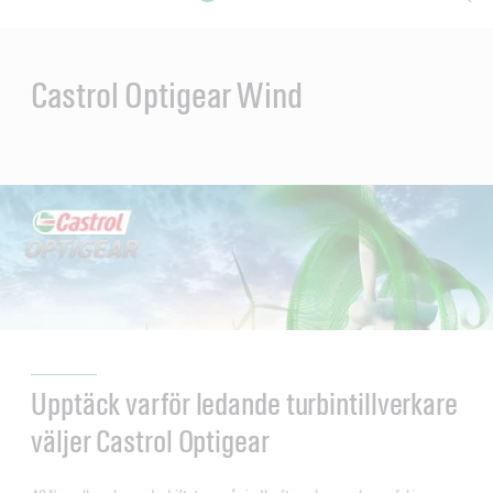
Main
Content
en
ol-
Castrol Optigear Wind
Upptäck varför ledande turbintillverkare
väljer Castrol Optigear