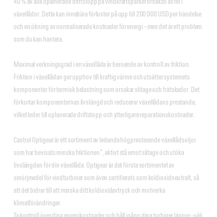
40 % av alla oplanerade driftstopp på vindkraftsparker orsakas av fel i
växellådor. Detta kan innebära förluster på upp till 200 000 USD per händelse
och en ökning av normaliserade kostnader för energi – men det är ett problem
som du kan hantera.
Maximal verkningsgrad i en växellåda är beroende av kontroll av friktion.
Friktion i växellådan ger upphov till kraftig värme och utsätter systemets
komponenter för termisk belastning som orsakar slitage och frätskador. Det
förkortar komponenternas livslängd och reducerar växellådans prestanda,
vilket leder till oplanerade driftstopp och ytterligare reparationskostnader.
Castrol Optigear är ett sortiment av ledande högpresterande växellådsoljor
som har bevisats minska friktionen*, aktivt stå emot slitage och utöka
livslängden för din växellåda. Optigear är det första sortimentet av
smörjmedel för vindturbiner som även certifierats som koldioxidneutralt, så
att det bidrar till att minska ditt koldioxidavtryck och motverka
klimatförändringar.
Ta kontroll över dina energikostnader och håll igång dina turbiner längre – välj