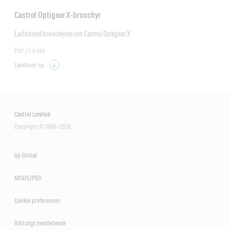
Castrol Optigear X-broschyr
Ladda ned broschyren om Castrol Optigear X
PDF /
3.6 MB
Ladda ner nu
Castrol Limited
Copyright © 1999-2026
bp Global
MSDS/PDS
Cookie preferenser
Rättsligt meddelande