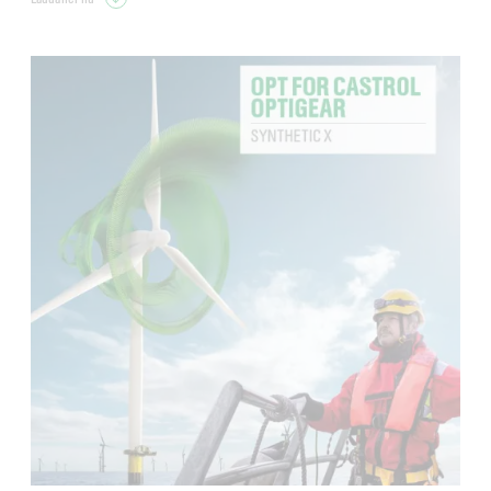
Castrol Optigear Synthetic X 320
*SRV-friktionstest (5ae), 2016/2017
**Sincro Mecánica Wind Oil Evaluation 2016
***FZEG-test för grop- eller punktfrätning 2010
****SRV-friktionstest (5ae), 2016/2017