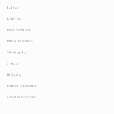
bp Global
MSDS/PDS
Cookie preferenser
Rättsligt meddelande
Sekretesspolicy
Sitekarta
HSSE policy
Certifikat – Iso och OHSAS
Allmänna leveransvillkor