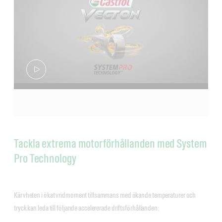
Säkerhetsdatablad
MAN M 3775
Produktdatablad
Fișă cu date de securitate
MB-godkännande 228.31
Säkerhetsdatablad
MTU Oil Category 2.1
RVI RLD-3
Volvo VDS-4.5
Meets - Ford WSS-M2C171-F1
Användbara resurser
Tackla extrema motorförhållanden med System
Pro Technology
Produktdatablad
Säkerhetsdatablad
Kärvheten i ökat vridmoment tillsammans med ökande temperaturer och
tryck kan leda till följande accelererade driftsförhållanden: