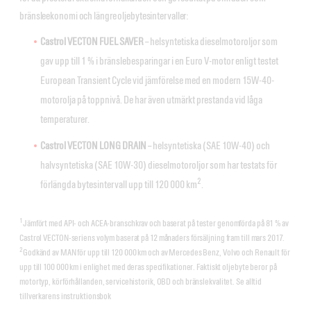
bränsleekonomi och längre oljebytesintervaller:
Castrol VECTON FUEL SAVER
– helsyntetiska dieselmotoroljor som
gav upp till 1 % i bränslebesparingar i en Euro V-motor enligt testet
European Transient Cycle vid jämförelse med en modern 15W-40-
motorolja på toppnivå. De har även utmärkt prestanda vid låga
temperaturer.
Castrol VECTON LONG DRAIN
– helsyntetiska (SAE 10W-40) och
halvsyntetiska (SAE 10W-30) dieselmotoroljor som har testats för
2
förlängda bytesintervall upp till 120 000 km
.
1
Jämfört med API- och ACEA-branschkrav och baserat på tester genomförda på 81 % av
Castrol VECTON-seriens volym baserat på 12 månaders försäljning fram till mars 2017.
2
Godkänd av MAN för upp till 120 000 km och av Mercedes Benz, Volvo och Renault för
upp till 100 000 km i enlighet med deras specifikationer. Faktiskt oljebyte beror på
motortyp, körförhållanden, servicehistorik, OBD och bränslekvalitet. Se alltid
tillverkarens instruktionsbok