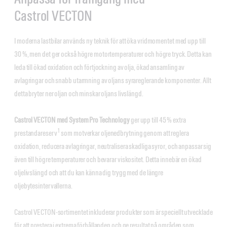
Castrol VECTON
I moderna lastbilar används ny teknik för att öka vridmomentet med upp till
30 %, men det ger också högre motortemperaturer och högre tryck. Detta kan
leda till ökad oxidation och förtjockning av olja, ökad ansamling av
avlagringar och snabb utarmning av oljans syrareglerande komponenter. Allt
detta bryter ner oljan och minskar oljans livslängd.
Castrol VECTON med System Pro Technology
ger upp till 45 % extra
1
prestandareserv
som motverkar oljenedbrytning genom att reglera
oxidation, reducera avlagringar, neutralisera skadliga syror, och anpassar sig
även till högre temperaturer och bevarar viskositet. Detta innebär en ökad
oljelivslängd och att du kan känna dig trygg med de längre
oljebytesintervallerna.
Castrol VECTON-sortimentet inkluderar produkter som är speciellt utvecklade
för att prestera i extrema förhållanden och ge resultat på områden som