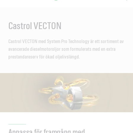
Main
Content
en
ol-
Castrol VECTON
Castrol VECTON med System Pro Technology är ett sortiment av
avancerade dieselmotoroljor som formulerats med en extra
prestandareserv för ökad oljelivslängd.
Anpassa för framgång med