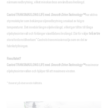
närmare nedbrytning, vilket minskar dess användbara livslängd.
Castrol TRANSMAX LONG LIFE med
Smooth Drive Technology™
har aktiva
styrmolekyler som bekämpar oljenedbrytning orsakad av högre
temperaturer. Det innebär längre oljelivslängd, vilket ger tilltro till långa
oljebytesintervall och förlänger växellådans livslängd. Därför väljer
två av tre
stora fordonstillverkare* Castrols transmissionsolja som en del av
fabriksfyllningen.
Resultatet?
Castrol TRANSMAX LONG LIFE med
Smooth Drive Technology™
maximerar
oljebytesintervallen och hjälper till att maximera vinsten.
* Baserat på oberoende källdata.