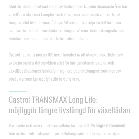
Med den ständiga utvecklingen av fordonsteknik under de senaste åren har
växellådor blivit mer komplexa och kräver mer avancerade vätskor för att
fungera effektivt och vara pålitliga. Att använda rätt olja för ditt fordon är
avgörande för att din växellåda ska fungera så som den har designats och
bibehålla sin prestanda under hela fordonets livstid.
Castrol – som har mer än 100 års erfarenhet av att utveckla växellåds- och
axeloljor samt är det självklara valet för många ledande lastbils- och
växellådstillverkares fabriksfyllning – erbjuder ett komplett sortiment av
produkter som kan uppfylla ditt fordons krav.
Castrol TRANSMAX Long Life:
möjliggör längre livslängd för växellådan
Växellådor och axlar i moderna lastbilar tar upp till
30 % högre vridmoment
från motorn, vilket skapar högre driftstemperaturer. Detta pressar oljan