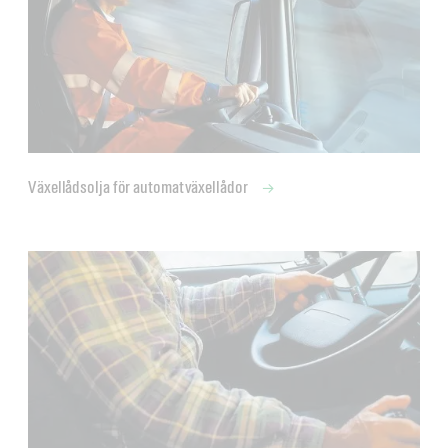
Växellådsolja för automatväxellådor