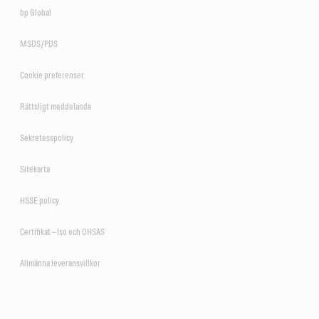
bp Global
MSDS/PDS
Cookie preferenser
Rättsligt meddelande
Sekretesspolicy
Sitekarta
HSSE policy
Certifikat – Iso och OHSAS
Allmänna leveransvillkor