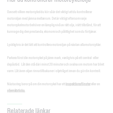
Oavsett vilken motorcykel du kör så är det viktigt att du kontrollerar
motoroljan med jämna mellanrum. Det är viktigt eftersom varje
motorcykelmotor behöver en lämplig nivå av rätt olja, i rätt tillstånd, för att
kunna ge dig den prestanda, ekonomi och pålitlighet som du förtjänar.
Lyckligtvis är det lätt att kontrollera motoroljan på nästan alla motorcyklar.
Parkera först din motorcykel på jämn mark, vanligtvis på ett central- eller
depåstöd. Låt den stå där i minst 20 minuter och svalna om motorn har blivit
varm. Låt även oljan rinna tillbaka ner i oljetråget innan du gör din kontroll.
Nästa steg beror på om din motorcykel har ett
inspektionsfönster
eller en
oljemätsticka.
Relaterade länkar