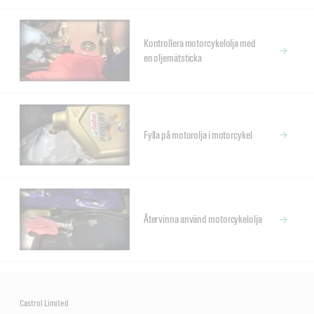
Kontrollera motorcykelolja med
en oljemätsticka
Fylla på motorolja i motorcykel
Återvinna använd motorcykelolja
Castrol Limited