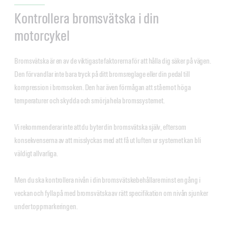
Kontrollera bromsvätska i din
motorcykel
Bromsvätska är en av de viktigaste faktorerna för att hålla dig säker på vägen.
Den förvandlar inte bara tryck på ditt bromsreglage eller din pedal till
kompression i bromsoken. Den har även förmågan att stå emot höga
temperaturer och skydda och smörja hela bromssystemet.
Vi rekommenderar inte att du byter din bromsvätska själv, eftersom
konsekvenserna av att misslyckas med att få ut luften ur systemet kan bli
väldigt allvarliga.
Men du ska kontrollera nivån i din bromsvätskebehållare minst en gång i
veckan och fylla på med bromsvätska av rätt specifikation om nivån sjunker
under toppmarkeringen.