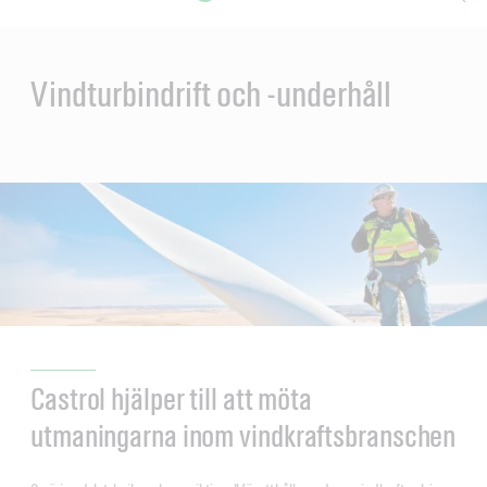
Main
Content
en
ol-
Vindturbindrift och -underhåll
Castrol hjälper till att möta
utmaningarna inom vindkraftsbranschen