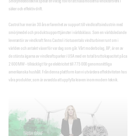
Smörjmedelsteknik spelar en viktig roll för att hålla moderna vindkraftverk i
säker och effektiv drift.
Castrol har mer än 30 års erfarenhet av support till vindkraftsindustrin med
smörjmedel och produktsupporttjänster i världsklass. Som en världsledande
leverantör av vindkraft finns Castrol i tiotusentals vindturbiner runt om i
världen och antalet växer för var dag som går. Vårt moderbolag, BP, är en av
de största ägarna av vindkraftsparker i USA med en total bruttokapacitet på ca
2 600 MW – tillräckligt för ge elektricitet till 775 000 genomsnittliga
amerikanska hushåll. Från denna plattform kan vi utvärdera effektiviteten hos
våra produkter, som är avsedda att uppfylla kraven inom modern teknik.