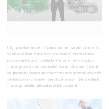
Enligt egen erfarenhet vet vi att Castrols team, som leverantör och operatör,
kan tillhandahålla unika insikter om din verksamhet. Tack vare vårt nära
samarbete med drifts- och underhållschefer förstår vi vikten av att höja
utrustningens effektivitet, maximera drifttiden och reducera normaliserade
energikostnader. Mot bakgrund av de extrema utmaningar vindkraftverk står
inför kan rätt val av smörjmedel hjälpa till att förlänga driftstiderna och hålla
utrustningen i effektivt driftsskick under hela dess livstid.