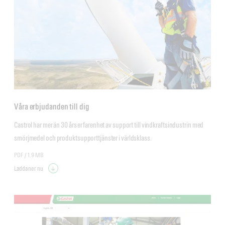
Våra erbjudanden till dig
Castrol har mer än 30 års erfarenhet av support till vindkraftsindustrin med 
smörjmedel och produktsupporttjänster i världsklass.
PDF /
1.9 MB
Ladda ner nu