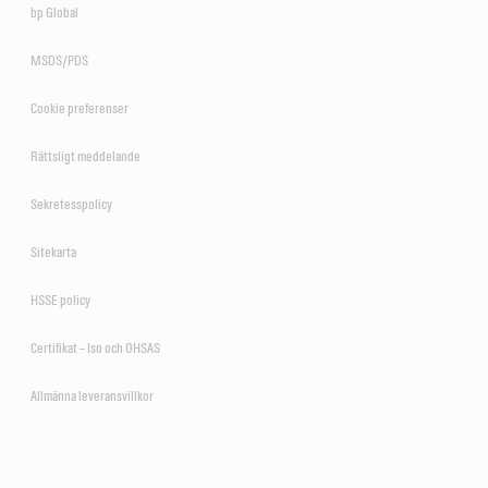
bp Global
MSDS/PDS
Cookie preferenser
Rättsligt meddelande
Sekretesspolicy
Sitekarta
HSSE policy
Certifikat – Iso och OHSAS
Allmänna leveransvillkor