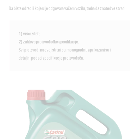
Da biste odredili koje ulje odgovara vašem vozilu, treba da znate dve stvari:
1) viskozitet;
2) zahteve proizvođačke specifikacije
.
Svi proizvodi na ovoj strani su
monogradni
, a prikazani su i
detaljni podaci specifikacije proizvođača.