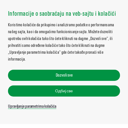
Informacije o saobraćaju na veb-sajtu i kolačići
Koristimo kolačiće da prikupimo i analiziramo podatke o performansama
našeg sajta, kao i da omogućimo funkcionisanje sajta. Možete dozvoliti
upotrebu svih kolačića tako što ćete kliknuti na dugme „Dozvoli sve”, ili
prihvatiti samo određene kolačiće tako što ćete kliknuti na dugme
„Upravljanje parametrima kolačića” gde ćete takođe pronaći više
informacija.
Dozvoli sve
Одбиј све
Upravljanje parametrima kolačića