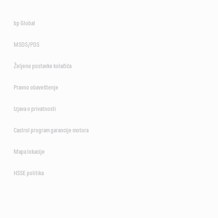
bp Global
MSDS/PDS
Željene postavke kolačića
Pravno obaveštenje
Izjava o privatnosti
Castrol program garancije motora
Mapa lokacije
HSSE politika