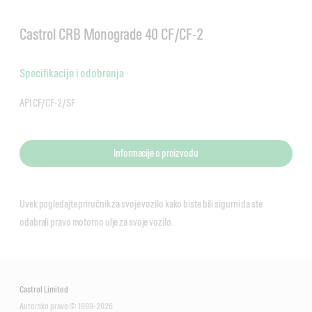
Castrol CRB Monograde 40 CF/CF-2
Specifikacije i odobrenja
API CF/CF-2/SF
Informacije o proizvodu
Uvek pogledajte priručnik za svoje vozilo kako biste bili sigurni da ste
odabrali pravo motorno ulje za svoje vozilo.
Castrol Limited
Autorsko pravo © 1999-2026