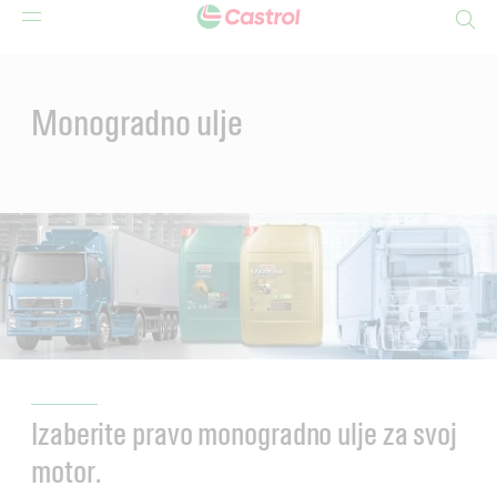
Search
Main
Content
Monogradno ulje
Izaberite pravo monogradno ulje za svoj
motor.