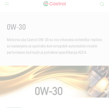
Search
Main
Content
0W-30
Motorna ulja Castrol 0W-30 su sva vrhunska sintetička i tipično
su namenjena za upotrebu kod evropskih automobila visokih
performansi kod kojih je potrebna specifikacija ACEA.