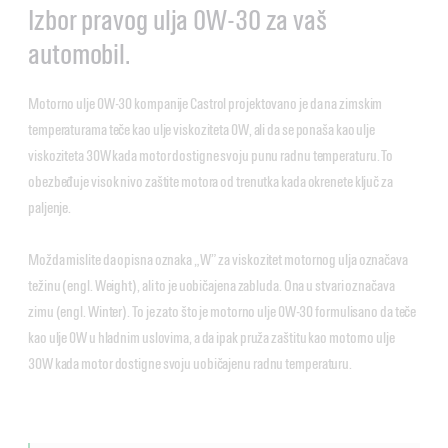
Izbor pravog ulja 0W-30 za vaš
automobil.
Motorno ulje 0W-30 kompanije Castrol projektovano je da na zimskim
temperaturama teče kao ulje viskoziteta 0W, ali da se ponaša kao ulje
viskoziteta 30W kada motor dostigne svoju punu radnu temperaturu. To
obezbeđuje visok nivo zaštite motora od trenutka kada okrenete ključ za
paljenje.
Možda mislite da opisna oznaka „W” za viskozitet motornog ulja označava
težinu (engl. Weight), ali to je uobičajena zabluda. Ona u stvari označava
zimu (engl. Winter). To je zato što je motorno ulje 0W-30 formulisano da teče
kao ulje 0W u hladnim uslovima, a da ipak pruža zaštitu kao motorno ulje
30W kada motor dostigne svoju uobičajenu radnu temperaturu.