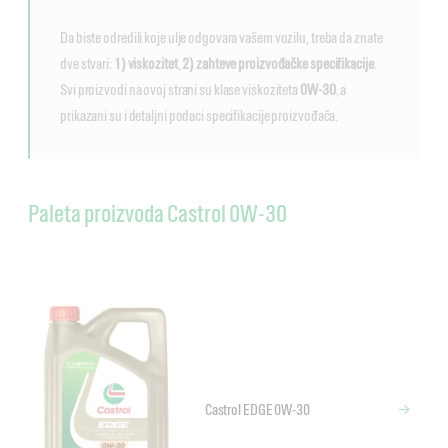
Da biste odredili koje ulje odgovara vašem vozilu, treba da znate
dve stvari:
1) viskozitet
,
2) zahteve proizvođačke specifikacije
.
Svi proizvodi na ovoj strani su klase viskoziteta
0W-30
, a
prikazani su i detaljni podaci specifikacije proizvođača.
Paleta proizvoda Castrol 0W-30
Castrol EDGE 0W-30