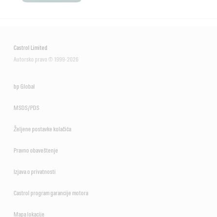
Castrol Limited
Autorsko pravo © 1999-2026
bp Global
MSDS/PDS
Željene postavke kolačića
Pravno obaveštenje
Izjava o privatnosti
Castrol program garancije motora
Mapa lokacije