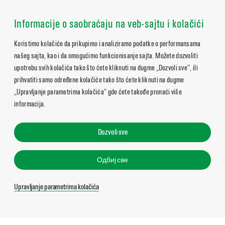
Informacije o saobraćaju na veb-sajtu i kolačići
Koristimo kolačiće da prikupimo i analiziramo podatke o performansama
našeg sajta, kao i da omogućimo funkcionisanje sajta. Možete dozvoliti
upotrebu svih kolačića tako što ćete kliknuti na dugme „Dozvoli sve”, ili
prihvatiti samo određene kolačiće tako što ćete kliknuti na dugme
„Upravljanje parametrima kolačića” gde ćete takođe pronaći više
informacija.
Dozvoli sve
Одбиј све
Upravljanje parametrima kolačića