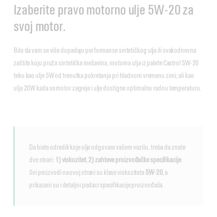
Izaberite pravo motorno ulje 5W-20 za
svoj motor.
Bilo da vam se više dopadaju performanse sintetičkog ulja ili svakodnevna
zaštite koju pruža sintetička mešavina, motorna ulja iz palete Castrol 5W-20
teku kao ulje 5W od trenutka pokretanja pri hladnom vremenu zimi, ali kao
ulja 20W kada se motor zagreje i ulje dostigne optimalnu radnu temperaturu.
Da biste odredili koje ulje odgovara vašem vozilu, treba da znate
dve stvari:
1) viskozitet
,
2) zahteve proizvođačke specifikacije
.
Svi proizvodi na ovoj strani su klase viskoziteta
5W-20
, a
prikazani su i detaljni podaci specifikacije proizvođača.