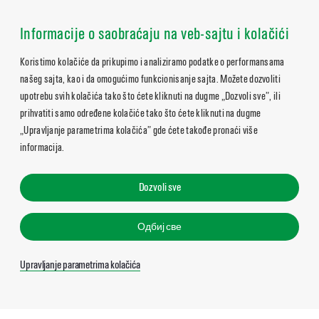
Informacije o saobraćaju na veb-sajtu i kolačići
Koristimo kolačiće da prikupimo i analiziramo podatke o performansama
našeg sajta, kao i da omogućimo funkcionisanje sajta. Možete dozvoliti
upotrebu svih kolačića tako što ćete kliknuti na dugme „Dozvoli sve”, ili
prihvatiti samo određene kolačiće tako što ćete kliknuti na dugme
„Upravljanje parametrima kolačića” gde ćete takođe pronaći više
informacija.
Dozvoli sve
Одбиј све
Upravljanje parametrima kolačića