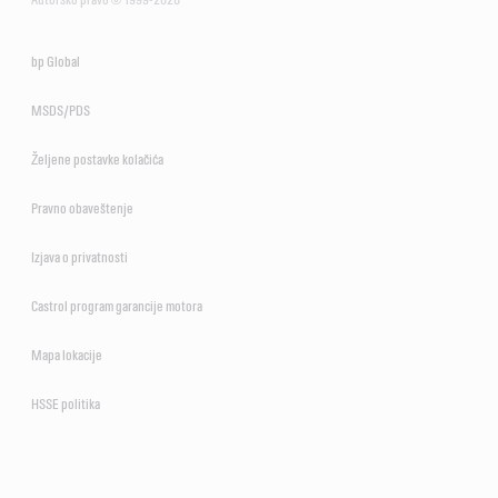
bp Global
MSDS/PDS
Željene postavke kolačića
Pravno obaveštenje
Izjava o privatnosti
Castrol program garancije motora
Mapa lokacije
HSSE politika