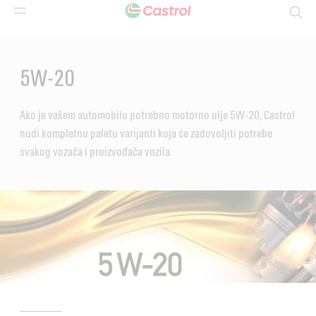
Search
Main
Content
5W-20
Ako je vašem automobilu potrebno motorno ulje 5W-20, Castrol
nudi kompletnu paletu varijanti koja će zadovoljiti potrebe
svakog vozača i proizvođača vozila.