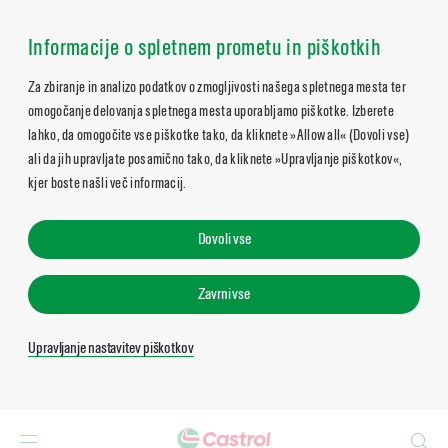
Informacije o spletnem prometu in piškotkih
Za zbiranje in analizo podatkov o zmogljivosti našega spletnega mesta ter
omogočanje delovanja spletnega mesta uporabljamo piškotke. Izberete
lahko, da omogočite vse piškotke tako, da kliknete »Allow all« (Dovoli vse)
ali da jih upravljate posamično tako, da kliknete »Upravljanje piškotkov«,
kjer boste našli več informacij.
Dovoli vse
Zavrni vse
Upravljanje nastavitev piškotkov
Search