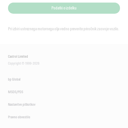
Podatki o izdelku
Pri izbiri ustreznega motornega olja vedno preverite priročnik za svoje vozilo.
Castrol Limited
Copyright © 1999-2026
bp Global
MSDS/PDS
Nastavitve piškotkov
Pravno obvestilo