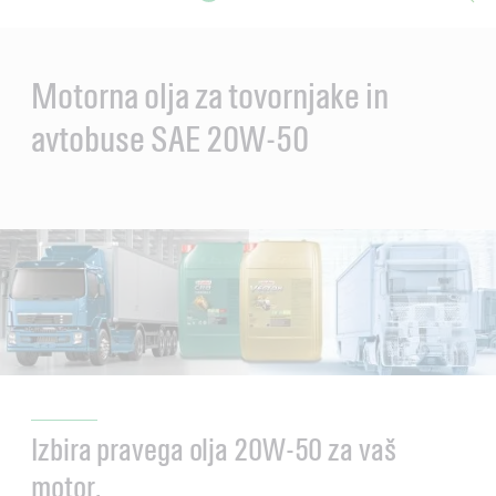
Main
Content
Motorna olja za tovornjake in
avtobuse SAE 20W-50
Izbira pravega olja 20W-50 za vaš
motor.