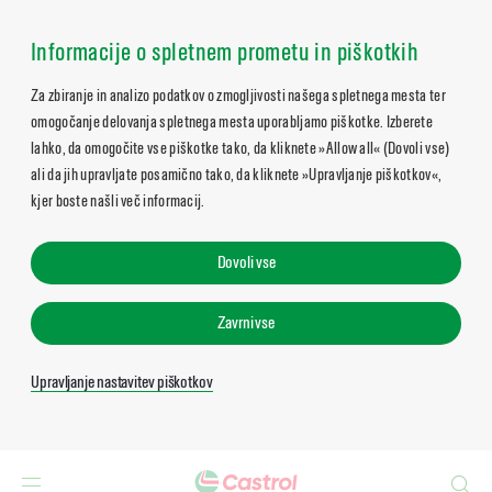
Informacije o spletnem prometu in piškotkih
Za zbiranje in analizo podatkov o zmogljivosti našega spletnega mesta ter
omogočanje delovanja spletnega mesta uporabljamo piškotke. Izberete
lahko, da omogočite vse piškotke tako, da kliknete »Allow all« (Dovoli vse)
ali da jih upravljate posamično tako, da kliknete »Upravljanje piškotkov«,
kjer boste našli več informacij.
Dovoli vse
Zavrni vse
Upravljanje nastavitev piškotkov
Search