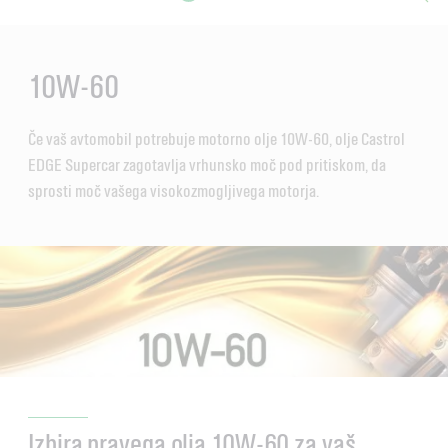
Main
Content
10W-60
Če vaš avtomobil potrebuje motorno olje 10W-60, olje Castrol
EDGE Supercar zagotavlja vrhunsko moč pod pritiskom, da
sprosti moč vašega visokozmogljivega motorja.
Izbira pravega olja 10W-60 za vaš