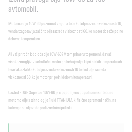
avtomobil.
Motorno olje 10W-60 pozimi od zagona teče kot olje razreda viskoznosti 10,
vendar zagotavlja zaščito olja razreda viskoznosti 60, ko motor doseže polno
delovno temperaturo.
Ali vaš priročnik določa olje 10W-60? V tem primeru to pomeni, da vaš
visokozmogljiv, visokotlačni motor potrebuje olje, ki pri nizkih temperaturah
teče tako zlahka kot olje razreda viskoznosti 10 ter kot olje razreda
viskoznosti 60, ko je motor pri polni delovni temperaturi.
Castrol EDGE Supercar 10W-60 je izpopolnjeno popolnoma sintetično
motorno olje s tehnologijo Fluid TITANIUM, ki fizično spremeni način, na
katerega se olje vede pod izrednimi pritiski.