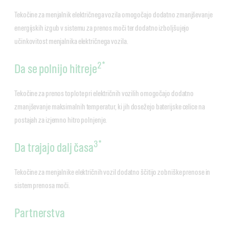
Tekočine za menjalnik električnega vozila omogočajo dodatno zmanjševanje
energijskih izgub v sistemu za prenos moči ter dodatno izboljšujejo
učinkovitost menjalnika električnega vozila.
2*
Da se polnijo hitreje
Tekočine za prenos toplote pri električnih vozilih omogočajo dodatno
zmanjševanje maksimalnih temperatur, ki jih dosežejo baterijske celice na
postajah za izjemno hitro polnjenje.
3*
Da trajajo dalj časa
Tekočine za menjalnike električnih vozil dodatno ščitijo zobniške prenose in
sistem prenosa moči.
Partnerstva