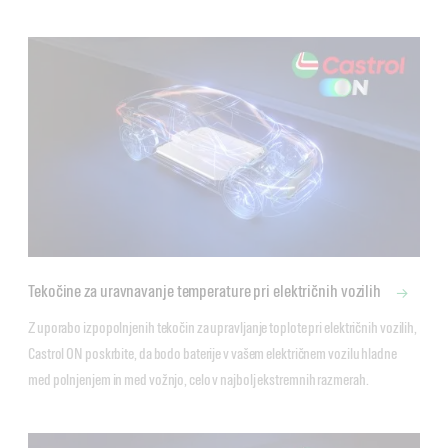
Tekočine za uravnavanje temperature pri električnih vozilih
Z uporabo izpopolnjenih tekočin za upravljanje toplote pri električnih vozilih, 
Castrol ON poskrbite, da bodo baterije v vašem električnem vozilu hladne 
med polnjenjem in med vožnjo, celo v najbolj ekstremnih razmerah. 