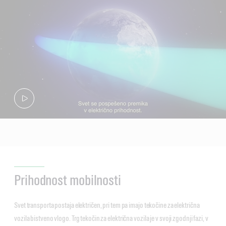
Prihodnost mobilnosti
Svet transporta postaja električen, pri tem pa imajo tekočine za električna
vozila bistveno vlogo. Trg tekočin za električna vozila je v svoji zgodnji fazi, v