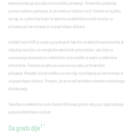
kateri prevladuje uporaba za tovarniško polnjenje. Tovarniško polnjenje
pomeni začetno polnjenje, ki se izvede pri izdelavi vozil. Vendar se trg hitro
razvija, in v prihodnje bodo te tekočine za električna vozila na voljo za
polnjenje pri servisiranju in za poprodajno dobavo.
Izdelek Castrol ON je serija izpopolnjenih tekočin za električne avtomobile, ki
vključuje tekočine za menjalnike električnih avtomobilov, tekočine za
uravnavanje temperature v električnih avtomobilih in masti za električne
avtomobile. Trenutno je njihova osnovna uporaba za tovarniško
polnjenje. Nekateri izmed izdelkov so na voljo za polnjenje pri servisiranju in
za poprodajno dobavo. Prosimo, da se za več podatkov obrnete na lokalnega
distributerja.
Tekočine za električna vozila Castrol ON imajo glavno vlogo pri zagotavljanju
pomoči električnim vozilom:
1*
Da gredo dlje