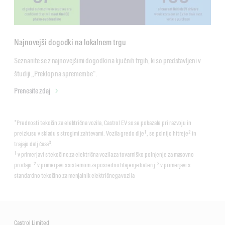
Najnovejši dogodki na lokalnem trgu
Seznanite se z najnovejšimi dogodki na kjučnih trgih, ki so predstavljeni v 
študiji „Preklop na spremembe“. 
Prenesite zdaj
*Prednosti tekočin za električna vozila, Castrol EV so se pokazale pri razvoju in
1
2
preizkusu v skladu s strogimi zahtevami. Vozila gredo dlje
, se polnijo hitreje
in
3
trajajo dalj časa
.
1
v primerjavi s tekočino za električna vozila za tovarniško polnjenje za masovno
2
3
prodajo
v primerjavi s sistemom za posredno hlajenje baterij
v primerjavi s
standardno tekočino za menjalnik električnega vozila
Castrol Limited