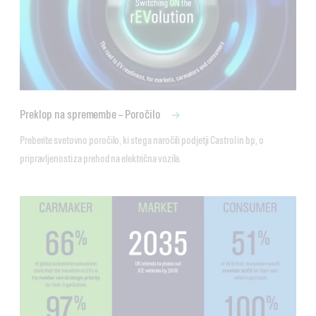
Preklop na spremembe – Poročilo
Preberite svetovno poročilo, ki ste ga naročili podjetji Castrol in bp, o 
pripravljenosti za prehod na električna vozila.