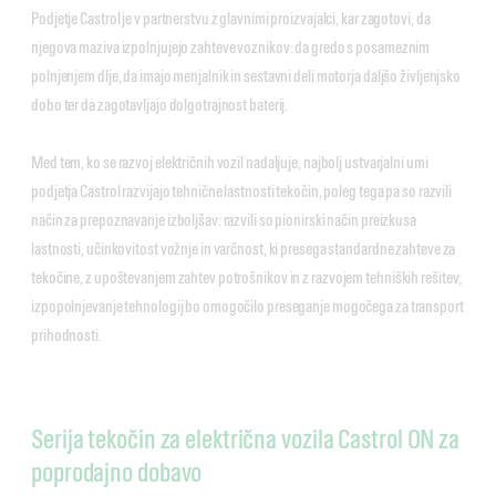
Podjetje Castrol je v partnerstvu z glavnimi proizvajalci, kar zagotovi, da
njegova maziva izpolnjujejo zahteve voznikov: da gredo s posameznim
polnjenjem dlje, da imajo menjalnik in sestavni deli motorja daljšo življenjsko
dobo ter da zagotavljajo dolgotrajnost baterij.
Med tem, ko se razvoj električnih vozil nadaljuje, najbolj ustvarjalni umi
podjetja Castrol razvijajo tehnične lastnosti tekočin, poleg tega pa so razvili
način za prepoznavanje izboljšav: razvili so pionirski način preizkusa
lastnosti, učinkovitost vožnje in varčnost, ki presega standardne zahteve za
tekočine, z upoštevanjem zahtev potrošnikov in z razvojem tehniških rešitev;
izpopolnjevanje tehnologij bo omogočilo preseganje mogočega za transport
prihodnosti.
Serija tekočin za električna vozila Castrol ON za
poprodajno dobavo