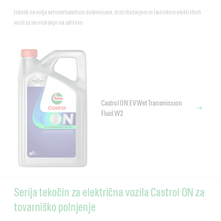
Izdelki na voljo avtomehaničnim delavnicami, distributerjem in lastnikom električnih
vozil za servisiranje na zahtevo
Castrol ON EV Wet Transmission
Fluid W2
Serija tekočin za električna vozila Castrol ON za
tovarniško polnjenje