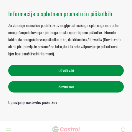
Informacije o spletnem prometu in piškotkih
Za zbiranje in analizo podatkov o zmogljivosti našega spletnega mesta ter
omogočanje delovanja spletnega mesta uporabljamo piškotke. Izberete
lahko, da omogočite vse piškotke tako, da kliknete »Allow all« (Dovoli vse)
ali da jih upravljate posamično tako, da kliknete »Upravljanje piškotkov«,
kjer boste našli več informacij.
Dovoli vse
Zavrni vse
Upravljanje nastavitev piškotkov
Search