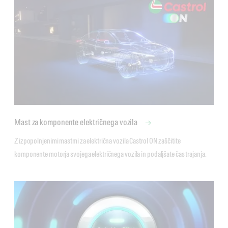
Mast za komponente električnega vozila
Z izpopolnjenimi mastmi za električna vozila Castrol ON zaščitite 
komponente motorja svojega električnega vozila in podaljšate čas trajanja. 