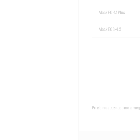
Mack EO-M Plus
Mack EOS-4.5
Pri izbiri ustreznega motornega