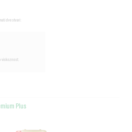
nati dve stvari:
o viskoznost.
emium Plus