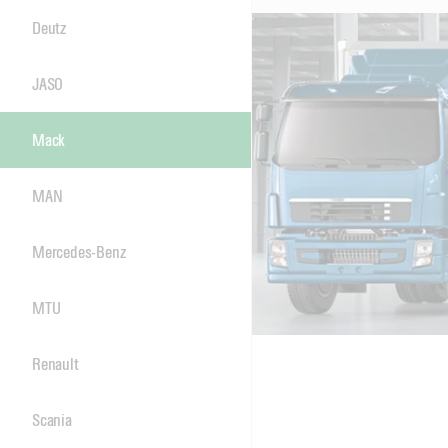
Deutz
JASO
Mack
MAN
Mercedes-Benz
MTU
Renault
Scania