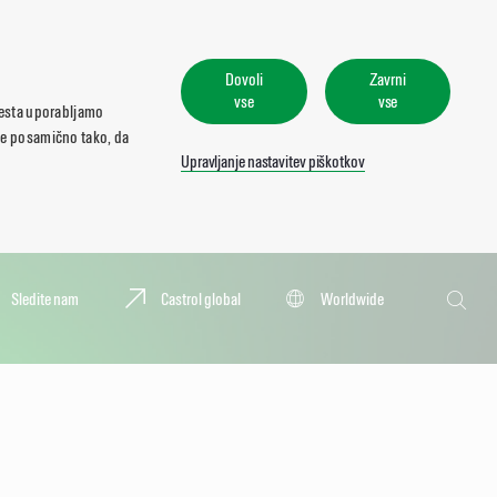
Dovoli
Zavrni
vse
vse
mesta uporabljamo
ate posamično tako, da
Upravljanje nastavitev piškotkov
Iskanje
Sledite nam
Castrol global
Worldwide
Iskanje