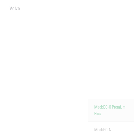
Volvo
Mack EO-O Premium
Plus
Mack EO-N