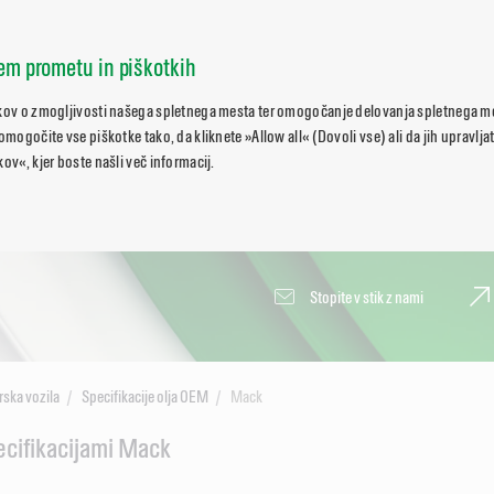
nem prometu in piškotkih
tkov o zmogljivosti našega spletnega mesta ter omogočanje delovanja spletnega 
 omogočite vse piškotke tako, da kliknete »Allow all« (Dovoli vse) ali da jih upravlj
ov«, kjer boste našli več informacij.
Stopite v stik z nami
ska vozila
Specifikacije olja OEM
Mack
ecifikacijami Mack