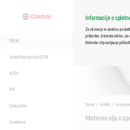
Informacije o splet
Za zbiranje in analizo poda
piškotke. Izberete lahko, da
MENI
kliknete »Upravljanje piškotk
Specifikacije olja OEM
ACEA
API
Doma
Izdelki
Gospodar
Caterpillar
Main
Motorna olja s sp
Cummins
Content