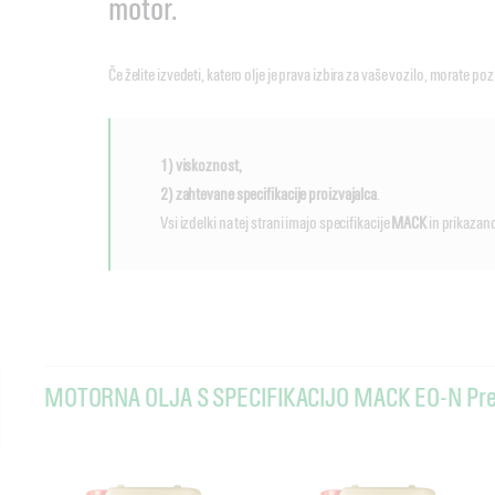
motor.
Če želite izvedeti, katero olje je prava izbira za vaše vozilo, morate poz
1) viskoznost,
2) zahtevane specifikacije proizvajalca
.
Vsi izdelki na tej strani imajo specifikacije
MACK
in prikazan
MOTORNA OLJA S SPECIFIKACIJO MACK EO-N Pr