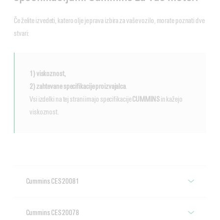
Če želite izvedeti, katero olje je prava izbira za vaše vozilo, morate poznati dve
stvari:
1) viskoznost,
2) zahtevane specifikacije proizvajalca
.
Vsi izdelki na tej strani imajo specifikacije
CUMMINS
in kažejo
viskoznost.
Cummins CES 20081
Motorna olja s specifikacijo
Cummins CES 20078
Cummins CES 20081