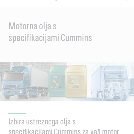
Main
Content
Motorna olja s
specifikacijami Cummins
Izbira ustreznega olja s
specifikacijami Cummins za vaš motor.