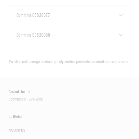
Motorna olja s specifikacijo
Cummins CES 20077
Cummins CES 20078
Motorna olja s specifikacijo
VECTON Fuel Saver 5W-30
Cummins CES 20088
Cummins CES 20077
E6/E9
Motorna olja s specifikacijo
CRB Turbomax 10W-40
Cummins CES 20088
E4/E7
Pri izbiri ustreznega motornega olja vedno preverite priročnik za svoje vozilo.
VECTON Fuel Saver 5W-30
E7
VECTON Long Drain 10W-30
Castrol Limited
E6/E9
VECTON 15W-40 CK-4/E9
Copyright © 1999-2026
CRB Multi 15W-40 CI-4/E7
bp Global
CRB Turbomax 10W-40
MSDS/PDS
E4/E7
VECTON Long Drain 10W-40