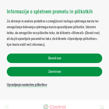
Informacije o spletnem prometu in piškotkih
Za zbiranje in analizo podatkov o zmogljivosti našega spletnega mesta ter
omogočanje delovanja spletnega mesta uporabljamo piškotke. Izberete
lahko, da omogočite vse piškotke tako, da kliknete »Allow all« (Dovoli vse)
ali da jih upravljate posamično tako, da kliknete »Upravljanje piškotkov«,
kjer boste našli več informacij.
Dovoli vse
Zavrni vse
Upravljanje nastavitev piškotkov
Search