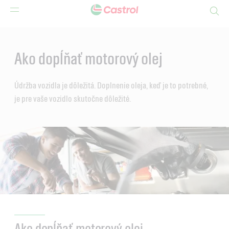
Search
Main
Content
Ako dopĺňať motorový olej
Údržba vozidla je dôležitá. Doplnenie oleja, keď je to potrebné,
je pre vaše vozidlo skutočne dôležité.
Ako dopĺňať motorový olej