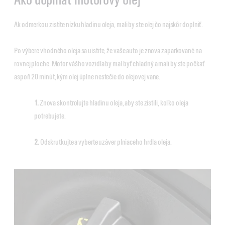
Ak odmerkou zistíte nízku hladinu oleja, mali by ste olej čo najskôr doplniť.
Po výbere vhodného oleja sa uistite, že vaše auto je znova zaparkované na
rovnej ploche. Motor vášho vozidla by mal byť chladný a mali by ste počkať
aspoň 20 minút, kým olej úplne nestečie do olejovej vane.
1.
Znova skontrolujte hladinu oleja, aby ste zistili, koľko oleja
potrebujete.
2.
Odskrutkujte a vyberte uzáver plniaceho hrdla oleja.