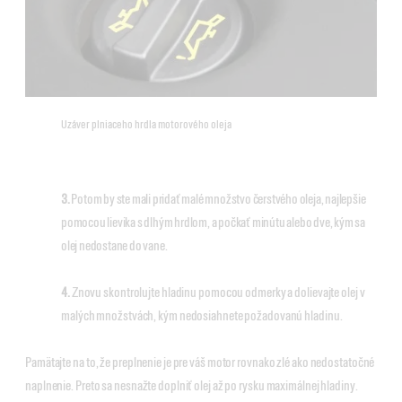
Uzáver plniaceho hrdla motorového oleja
3.
Potom by ste mali pridať malé množstvo čerstvého oleja, najlepšie
pomocou lievika s dlhým hrdlom, a počkať minútu alebo dve, kým sa
olej nedostane do vane.
4.
Znovu skontrolujte hladinu pomocou odmerky a dolievajte olej v
malých množstvách, kým nedosiahnete požadovanú hladinu.
Pamätajte na to, že preplnenie je pre váš motor rovnako zlé ako nedostatočné
naplnenie. Preto sa nesnažte doplniť olej až po rysku maximálnej hladiny.