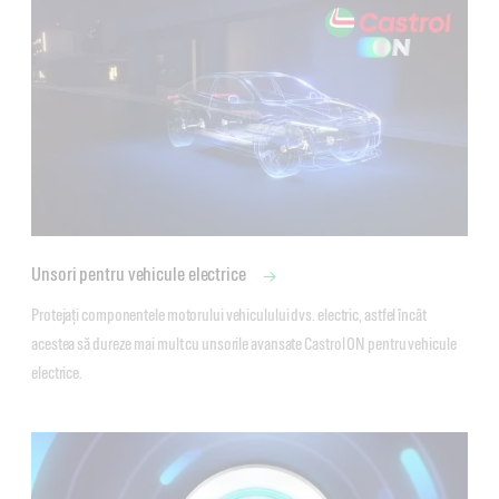
Unsori pentru vehicule electrice
Protejați componentele motorului vehiculului dvs. electric, astfel încât 
acestea să dureze mai mult cu unsorile avansate Castrol ON pentru vehicule 
electrice. 