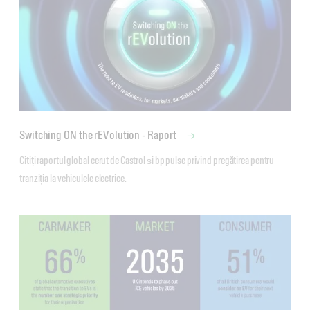
Switching ON the rEVolution - Raport
Citiți raportul global cerut de Castrol și bp pulse privind pregătirea pentru 
tranziția la vehiculele electrice.