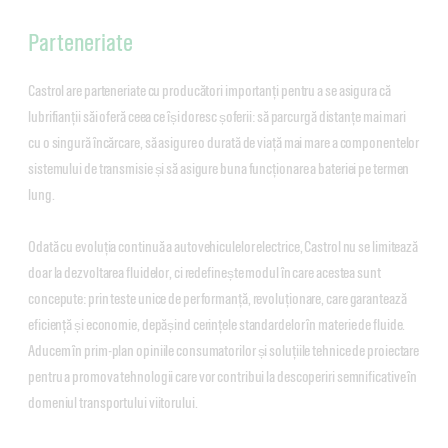
Parteneriate
Castrol are parteneriate cu producători importanți pentru a se asigura că
lubrifianții săi oferă ceea ce își doresc șoferii: să parcurgă distanțe mai mari
cu o singură încărcare, să asigure o durată de viață mai mare a componentelor
sistemului de transmisie și să asigure buna funcționare a bateriei pe termen
lung.
Odată cu evoluția continuă a autovehiculelor electrice, Castrol nu se limitează
doar la dezvoltarea fluidelor, ci redefinește modul în care acestea sunt
concepute: prin teste unice de performanță, revoluționare, care garantează
eficiență și economie, depășind cerințele standardelor în materie de fluide.
Aducem în prim-plan opiniile consumatorilor și soluțiile tehnice de proiectare
pentru a promova tehnologii care vor contribui la descoperiri semnificative în
domeniul transportului viitorului.