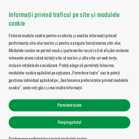
Informații privind traficul pe site și modulele
cookie
Folosim module cookie pentru a colecta și analiza informații privind
performanța site-ului nostru și pentru a asigura funcționarea site-ului.
Modulele cookie ne permit nouă și partenerilor noștri să vă afișăm reclame
relevante atunci când vizitați site-ul nostru și alte site-uri web terțe,
inclusiv rețelele de socializare. Puteți alege să permiteți folosirea
modulelor cookie apăsând pe opțiunea „Permitere toate” sau le puteți
gestiona individual apăsând pe „Gestionarea preferințelor privind modulele
cookie”, unde veți găsi și mai multe informații.
Permitere toate
Respinge totul
Gestionarea preferințelor privind modulele cookie