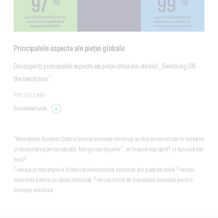
Principalele aspecte ale pieței globale
Descoperiți principalele aspecte ale pieței cheie din studiul „Switching ON 
the revolution”.
PDF /
17.2 MB
Download now
*Beneficiile fluidelor Castrol pentru vehicule electrice au fost demonstrate în testarea
1
2
și dezvoltarea personalizată. Merge mai departe
, se încarcă mai rapid
și durează mai
3
mult
.
1
2
versus prima umplere în fabrică a vehiculelor electrice din piața de masă
versus
3
sistem de baterii cu răcire indirectă
versus lichid de transmisie standard pentru
vehicule electrice