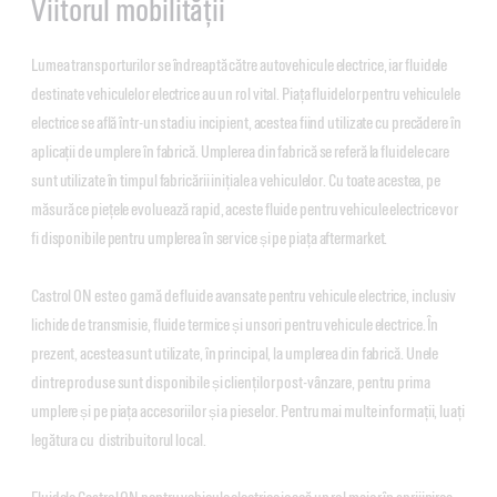
Viitorul mobilității
Lumea transporturilor se îndreaptă către autovehicule electrice, iar fluidele
destinate vehiculelor electrice au un rol vital. Piața fluidelor pentru vehiculele
electrice se află într-un stadiu incipient, acestea fiind utilizate cu precădere în
aplicații de umplere în fabrică. Umplerea din fabrică se referă la fluidele care
sunt utilizate în timpul fabricării inițiale a vehiculelor. Cu toate acestea, pe
măsură ce piețele evoluează rapid, aceste fluide pentru vehicule electrice vor
fi disponibile pentru umplerea în service și pe piața aftermarket.
Castrol ON este o gamă de fluide avansate pentru vehicule electrice, inclusiv
lichide de transmisie, fluide termice și unsori pentru vehicule electrice. În
prezent, acestea sunt utilizate, în principal, la umplerea din fabrică. Unele
dintre produse sunt disponibile și clienților post-vânzare, pentru prima
umplere și pe piața accesoriilor și a pieselor. Pentru mai multe informații, luați
legătura cu distribuitorul local.