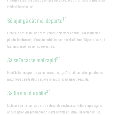
Fluidele Castrol ON pentru vehicule electrice joacă un rol major în sprijinirea
vehiculelor electrice:
1*
Să ajungă cât mai departe
Lichidele de transmisie pentru vehicule electrice contribuie la reducerea
pierderilor de energie în sistemul de transmisie și la îmbunătățirea eficienței
transmisiei pentru vehicule electrice.
2*
Să se încarce mai rapid
Fluidele termice pentru vehicule electrice ajută la reducerea temperaturilor
maxime pe care le ating celulele în timpul încărcării ultra-rapide.
3*
Să fie mai durabile
Lichidele de transmisie pentru vehiculele electrice contribuie la protejarea
angrenajelor și la prelungirea duratei de viață a sistemului de transmisie.