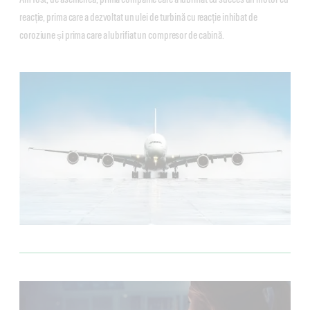
reacție, prima care a dezvoltat un ulei de turbină cu reacție inhibat de
coroziune și prima care a lubrifiat un compresor de cabină.