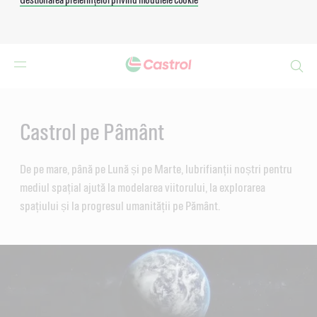
Search
Main
Content
Castrol pe Pâmânt
De pe mare, până pe Lună și pe Marte, lubrifianții noștri pentru
mediul spațial ajută la modelarea viitorului, la explorarea
spațiului și la progresul umanității pe Pământ.