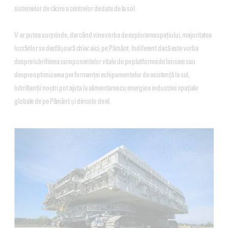
sistemelor de răcire a centrelor de date de la sol.
V-ar putea surprinde, dar când vine vorba de explorarea spațiului, majoritatea
lucrărilor se desfășoară chiar aici, pe Pământ. Indiferent dacă este vorba
despre lubrifierea componentelor vitale de pe platforma de lansare sau
despre optimizarea performanței echipamentelor de asistență la sol,
lubrifianții noștri pot ajuta la alimentarea cu energie a industriei spațiale
globale de pe Pământ și dincolo de el.