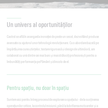
Un univers al oportunităților
Castrol se află în avangarda inovației de peste un secol, dezvoltând produse
avansate cu ajutorul unor tehnologii revoluționare. Cu o abordare bazată pe
împărtășirea cunoștințelor, testare riguroasă și design de ultimă oră, am
colaborat cu unii dintre cei mai buni și mai străluciți profesioniști pentru a
îmbunătăți performanța pe Pământ și dincolo de el.
Pentru spațiu, nu doar în spațiu
Suntem aici pentru întreg procesul de explorare a spațiului - de la susținerea
operațiunilor critice, la controlul misiunii, până la lubrifierea motoarelor și a