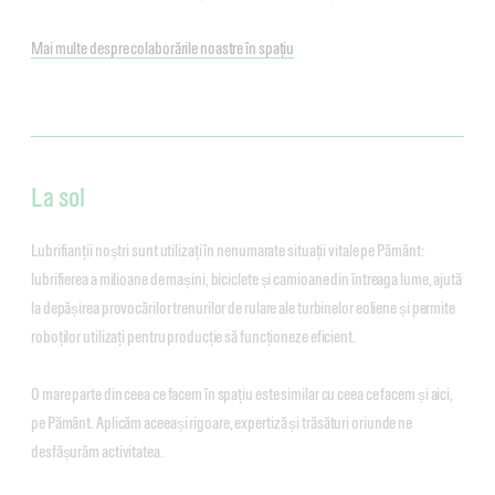
Mai multe despre colaborările noastre în spațiu
La sol
Lubrifianții noștri sunt utilizați în nenumarate situații vitale pe Pământ:
lubrifierea a milioane de mașini, biciclete și camioane din întreaga lume, ajută
la depășirea provocărilor trenurilor de rulare ale turbinelor eoliene și permite
roboților utilizați pentru producție să funcționeze eficient.
O mare parte din ceea ce facem în spațiu este similar cu ceea ce facem și aici,
pe Pământ. Aplicăm aceeași rigoare, expertiză și trăsături oriunde ne
desfășurăm activitatea.