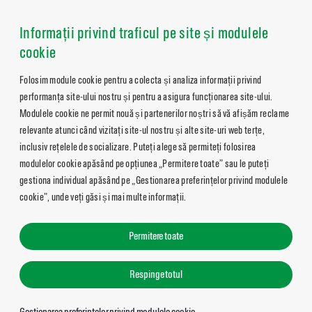
Informații privind traficul pe site și modulele
cookie
Folosim module cookie pentru a colecta și analiza informații privind
performanța site-ului nostru și pentru a asigura funcționarea site-ului.
Modulele cookie ne permit nouă și partenerilor noștri să vă afișăm reclame
relevante atunci când vizitați site-ul nostru și alte site-uri web terțe,
inclusiv rețelele de socializare. Puteți alege să permiteți folosirea
modulelor cookie apăsând pe opțiunea „Permitere toate” sau le puteți
gestiona individual apăsând pe „Gestionarea preferințelor privind modulele
cookie”, unde veți găsi și mai multe informații.
Permitere toate
Respinge totul
Gestionarea preferințelor privind modulele cookie