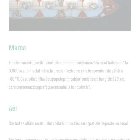
Marea
Fluidele noastre pentru control submarin funcționează în mod fiabil până la
3.000 m sub nivelul mării, la presiuni extreme și la temperaturi de până la
-60 °C. Castrol lubrifiază supapele prin cabluri ombilicale lungi de 125 km,
care conectează suprafața oceanului la fundul mării.
Aer
Castrol se află în centrul dezvoltării industriei aerospațiale de peste un secol.
Am fost, de asemenea, prima companie care a lubrifiat cu succes un motor cu