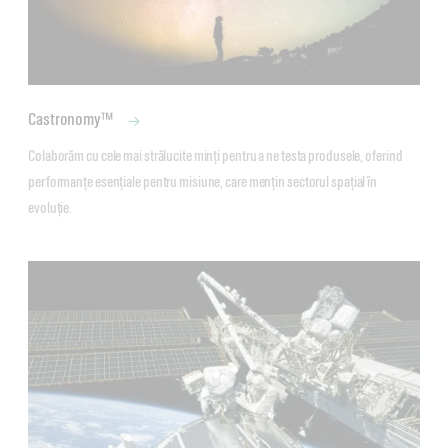
Castronomy™
Colaborăm cu cele mai strălucite minți pentru a ne testa produsele, oferind 
performanțe esențiale pentru misiune, care mențin sectorul spațial în 
evoluție.