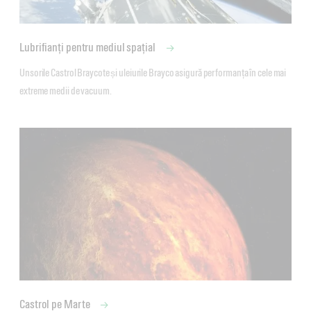
Lubrifianți pentru mediul spațial
Unsorile Castrol Braycote și uleiurile Brayco asigură performanța în cele mai 
extreme medii de vacuum.
Castrol pe Marte