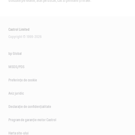
utilizate pe Marte, atât pe uscat, cât si pe mare și în aer.
Castrol Limited
Copyright © 1999-2026
bp Global
MSDS/PDS
Preferințe de cookie
Aviz juridic
Declarație de confidențialitate
Program de garanție motor Castrol
Harta site-ului