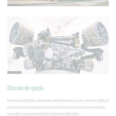
Dincolo de spațiu
De la mașini, biciclete și camioane, până la avioane și nave, sau de la utilaje, la
roboți și până la obiecte pe care ne bazăm în fiecare zi, Castrol contribuie la
mai multe componente ale vieții moderne decât credeți.