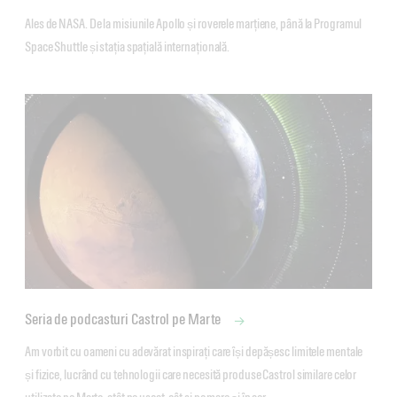
Ales de NASA. De la misiunile Apollo și roverele marțiene, până la Programul 
Space Shuttle și stația spațială internațională.
Seria de podcasturi Castrol pe Marte
Am vorbit cu oameni cu adevărat inspirați care își depășesc limitele mentale 
și fizice, lucrând cu tehnologii care necesită produse Castrol similare celor 