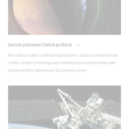
Seria de podcasturi Castrol pe Marte
Am vorbit cu oameni cu adevărat inspirați care își depășesc limitele mentale 
și fizice, lucrând cu tehnologii care necesită produse Castrol similare celor 
utilizate pe Marte, atât pe uscat, cât si pe mare și în aer.