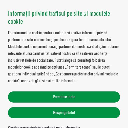
Informații privind traficul pe site și modulele
cookie
Folosim module cookie pentru a colecta și analiza informații privind
performanța site-ului nostru și pentru a asigura funcționarea site-ului.
Modulele cookie ne permit nouă și partenerilor noștri să vă afișăm reclame
relevante atunci când vizitați site-ul nostru și alte site-uri web terțe,
inclusiv rețelele de socializare. Puteți alege să permiteți folosirea
modulelor cookie apăsând pe opțiunea „Permitere toate” sau le puteți
gestiona individual apăsând pe „Gestionarea preferințelor privind modulele
cookie”, unde veți găsi și mai multe informații.
Permitere toate
Respinge totul
Gestionarea preferințelor privind modulele cookie