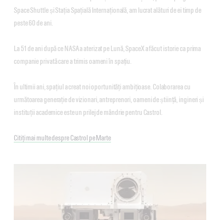
Space Shuttle și Stația Spațială Internațională, am lucrat alături de ei timp de
peste 60 de ani.
La 51 de ani după ce NASA a aterizat pe Lună, SpaceX a făcut istorie ca prima
companie privată care a trimis oameni în spațiu.
În ultimii ani, spațiul a creat noi oportunități ambițioase. Colaborarea cu
următoarea generație de vizionari, antreprenori, oameni de știință, ingineri și
instituții academice este un prilej de mândrie pentru Castrol.
Citiți mai multe despre Castrol pe Marte