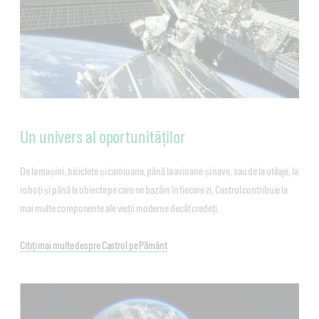
Un univers al oportunităților
De la mașini, biciclete și camioane, până la avioane și nave, sau de la utilaje, la
roboți și până la obiecte pe care ne bazăm în fiecare zi, Castrol contribuie la
mai multe componente ale vieții moderne decât credeți.
Citiți mai multe despre Castrol pe Pământ