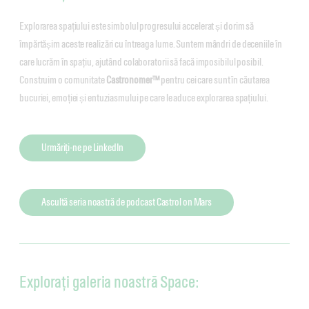
Explorarea spațiului este simbolul progresului accelerat și dorim să
împărtășim aceste realizări cu întreaga lume. Suntem mândri de deceniile în
care lucrăm în spațiu, ajutând colaboratorii să facă imposibilul posibil.
Construim o comunitate
Castronomer™
pentru cei care sunt în căutarea
bucuriei, emoției și entuziasmului pe care le aduce explorarea spațiului.
Urmăriți-ne pe LinkedIn
Ascultă seria noastră de podcast Castrol on Mars
Explorați galeria noastră Space: