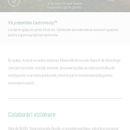
Vă prezentăm Castronomy™
Lucrăm în spațiu de peste 60 de ani. Continuăm să colaborăm cu vizionarii spațiului
pentru a ajuta la progresul sectorului.
În spațiu, eșecul nu este o opțiune. Misiunile de succes depind de tehnologii
care pot rezista în condiții extreme, de aceea lucrăm cu cele mai strălucite
minți pentru a ne testa produsele, oferind performanțe esențiale pentru
misiunea noastră.
Colaborări vizionare
Ales de NASA. De la misiunile Apollo și roverele marțiene, până la programul