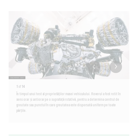
1
of
14
În timpul unui test al proprietăților masei vehiculului. Roverul a fost rotit în
sens orar și antiorar pe o suprafață rotativă, pentru a determina centrul de
greutate sau punctul în care greutatea este dispersată uniform pe toate
părțile.