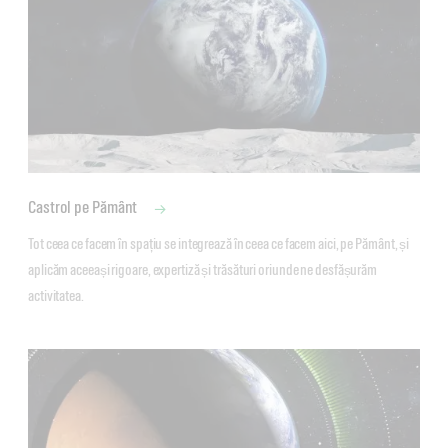
Castrol pe Pământ
Tot ceea ce facem în spațiu se integrează în ceea ce facem aici, pe Pământ, și 
aplicăm aceeași rigoare, expertiză și trăsături oriunde ne desfășurăm 
activitatea. 