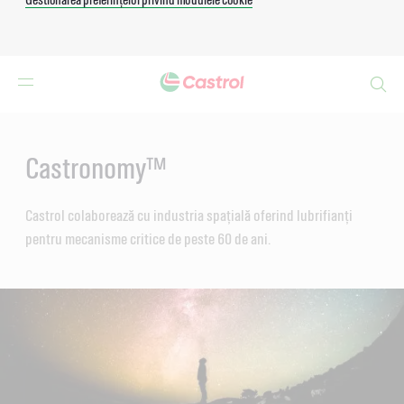
Search
Main
Content
Castronomy™
Castrol colaborează cu industria spațială oferind lubrifianți
pentru mecanisme critice de peste 60 de ani.