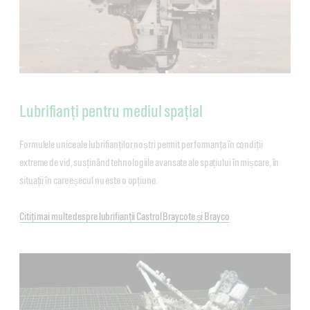
Lubrifianți pentru mediul spațial
Formulele unice ale lubrifianților noștri permit performanța în condiții
extreme de vid, susținând tehnologiile avansate ale spațiului în mișcare, în
situații în care eșecul nu este o opțiune.
Citiți mai multe despre lubrifianții Castrol Braycote și Brayco