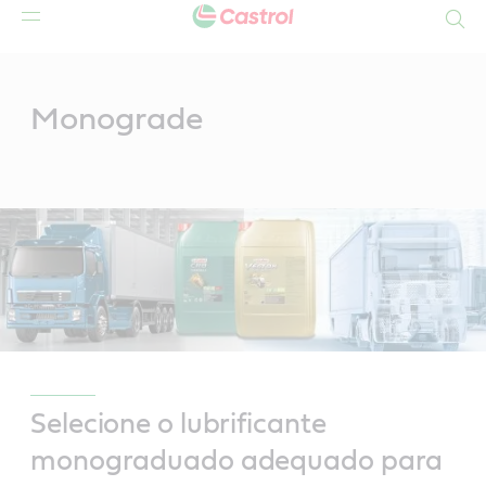
Search
Main
Content
Monograde
Selecione o lubrificante
monograduado adequado para