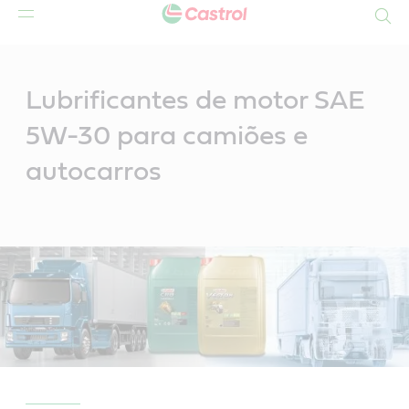
Search
Main
Content
Lubrificantes de motor SAE
5W-30 para camiões e
autocarros