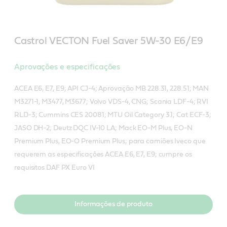
Castrol VECTON Fuel Saver 5W-30 E6/E9
Aprovações e especificações
ACEA E6, E7, E9; API CJ-4; Aprovação MB 228.31, 228.51; MAN
M3271-1, M3477, M3677; Volvo VDS-4, CNG; Scania LDF-4; RVI
RLD-3; Cummins CES 20081; MTU Oil Category 3.1; Cat ECF-3;
JASO DH-2; Deutz DQC IV-10 LA; Mack EO-M Plus, EO-N
Premium Plus, EO-O Premium Plus; para camiões Iveco que
requerem as especificações ACEA E6, E7, E9; cumpre os
requisitos DAF PX Euro VI
Informações de produto