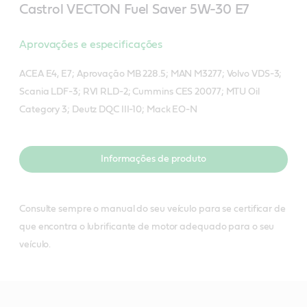
Castrol VECTON Fuel Saver 5W-30 E7
Aprovações e especificações
ACEA E4, E7; Aprovação MB 228.5; MAN M3277; Volvo VDS-3;
Scania LDF-3; RVI RLD-2; Cummins CES 20077; MTU Oil
Category 3; Deutz DQC III-10; Mack EO-N
Informações de produto
Consulte sempre o manual do seu veículo para se certificar de
que encontra o lubrificante de motor adequado para o seu
veículo.