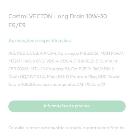
Castrol VECTON Long Drain 10W-30
E6/E9
Aprovações e especificações
ACEA E6, E7, E9; API CJ-4; Aprovação MB 228.51; MAN M3477,
M3271-1; Volvo CNG, VDS-4, VDS-4.5; RVI RLD-3; Cummins
CES 20081; MTU Oil Category 3.1; Cat ECF-3; JASO DH-2;
Deutz DQC IV-10 LA; Mack EO-O Premium Plus; DDC Power
Guard 93K218; cumpre os requisitos DAF PX Euro VI
Informações de produto
Consulte sempre o manual do seu veículo para se certificar de