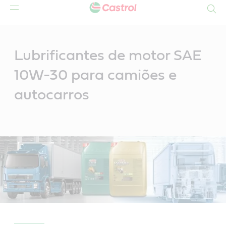
Search
Main
Content
Lubrificantes de motor SAE
10W-30 para camiões e
autocarros