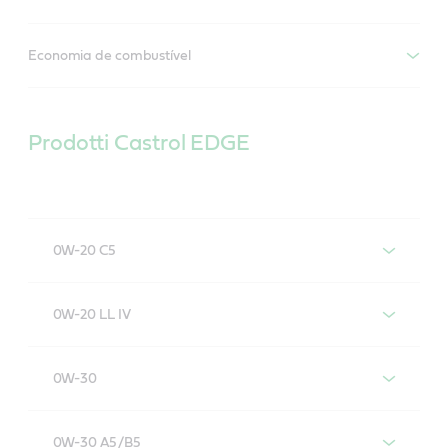
Economia de combustível
Prodotti Castrol EDGE
0W-20 C5
Castrol EDGE 0W-20 C5
0W-20 LL IV
Castrol EDGE 0W-20 LL IV
0W-30
Castrol EDGE 0W-30
0W-30 A5/B5