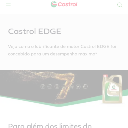
Search
Main
Content
Castrol EDGE
Veja como o lubrificante de motor Castrol EDGE foi
concebido para um desempenho máximo*
Para além dos limites do