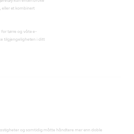
kjøretøy kan enten bruke
 eller et kombinert
 for tørre og våte e-
e tilgjengeligheten i ditt
hastigheter og samtidig måtte håndtere mer enn doble