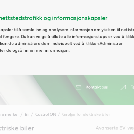
ettstedstrafikk og informasjonskapsler
apsler til å samle inn og analysere informasjon om ytelsen til nettst
al fungere. Du kan velge å tillate alle informasjonskapsler ved å klik
vt kan du administrere dem individuelt ved å klikke «Administrer
der du også finner mer informasjon.
Kontakt oss
F
re merker
Bil
Castrol ON
Giroljer for elektriske biler
ktriske biler
Avanserte EV-væsk