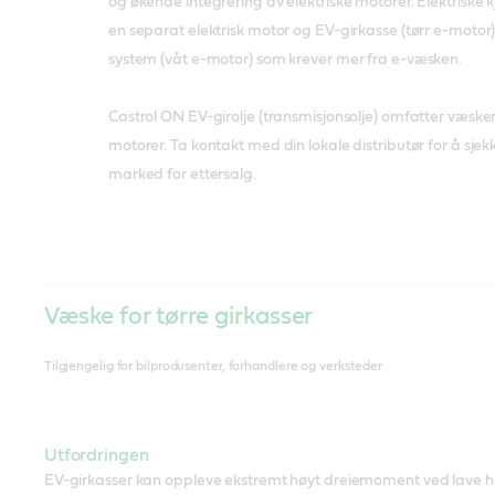
og økende integrering av elektriske motorer. Elektriske 
en separat elektrisk motor og EV-girkasse (tørr e-motor),
system (våt e-motor) som krever mer fra e-væsken.
Castrol ON EV-girolje (transmisjonsolje) omfatter væsker
motorer. Ta kontakt med din lokale distributør for å sjekk
marked for ettersalg.
Væske for tørre girkasser
Tilgjengelig for bilprodusenter, forhandlere og verksteder
Utfordringen
EV-girkasser kan oppleve ekstremt høyt dreiemoment ved lave 