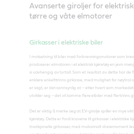
Avanserte giroljer for elektrisk
tørre og våte elmotorer
Girkasser i elektriske biler
I motsetning til biler med forbrenningsmotorer som krever
produserer elmotoren i et elektrisk kjøretøy en jevn m
si uavhengig av turtall. Som et resultat av dette har de f
enklere enkelttrinns girkasse, med mulighet for nøytral 
er sagt, er det sannsynlig at – etter hvert som markedet
utvikler seg – det vil komme flere elbiler med flertrinns g
Det er viktig å merke seg at EV-girolje spiller en mye viktig
kjøretøy. Dette er fordi kravene til girkasser i elektriske 
tradisjonelle girkasser, med maksimalt dreiemoment lev