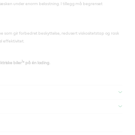
væsken under enorm belastning. I tillegg må begrenset
e som gir forbedret beskyttelse, redusert viskositetstap og rask
 effektivitet.
1
ktriske biler
* på én lading.