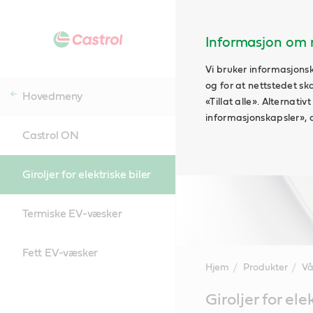
Informasjon om n
Vi bruker informasjonsk
og for at nettstedet sk
Hovedmeny
«Tillat alle». Alternati
informasjonskapsler», 
Castrol ON
Giroljer for elektriske biler
Termiske EV-væsker
Fett EV-væsker
Hjem
Produkter
Vå
Main
Giroljer for ele
Content