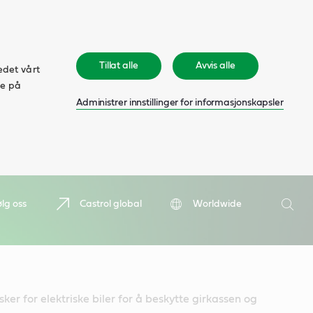
Tillat alle
Avvis alle
edet vårt
ke på
Administrer innstillinger for informasjonskapsler
Søk
ølg oss
Castrol global
Worldwide
Søk
er for elektriske biler for å beskytte girkassen og