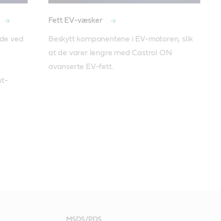
Fett EV-væsker
de ved 
Beskytt komponentene i EV-motoren, slik 
at de varer lengre med Castrol ON 
avanserte EV-fett. 
t-
MSDS/PDS