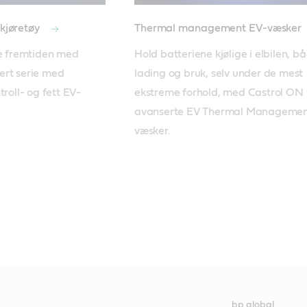
 kjøretøy
Thermal management EV-væsker
Castrol ON EV Transmission Fluid W5
ke fremtiden med 
Hold batteriene kjølige i elbilen, bå
rt serie med 
lading og bruk, selv under de mest 
troll- og fett EV-
ekstreme forhold, med Castrol ON 
avanserte EV Thermal Managemen
væsker. 
bp global