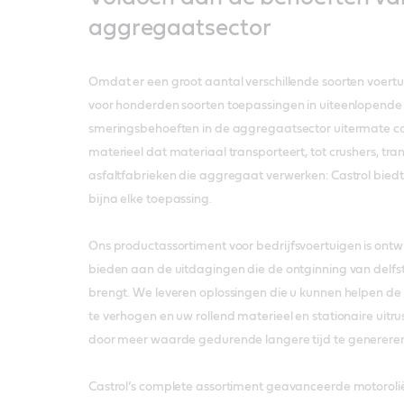
aggregaatsector
Omdat er een groot aantal verschillende soorten voert
voor honderden soorten toepassingen in uiteenlopende
smeringsbehoeften in de aggregaatsector uitermate co
materieel dat materiaal transporteert, tot crushers, tra
asfaltfabrieken die aggregaat verwerken: Castrol biedt
bijna elke toepassing.
Ons productassortiment voor bedrijfsvoertuigen is ontw
bieden aan de uitdagingen die de ontginning van delfs
brengt. We leveren oplossingen die u kunnen helpen de o
te verhogen en uw rollend materieel en stationaire uitru
door meer waarde gedurende langere tijd te generere
Castrol’s complete assortiment geavanceerde motoroli