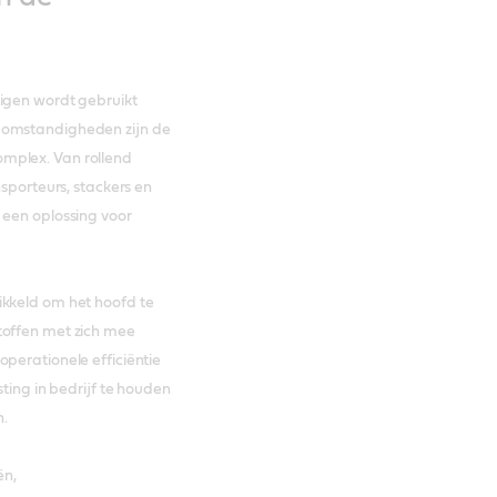
uigen wordt gebruikt
 omstandigheden zijn de
mplex. Van rollend
nsporteurs, stackers en
 een oplossing voor
ikkeld om het hoofd te
toffen met zich mee
perationele efficiëntie
sting in bedrijf te houden
n.
ën,