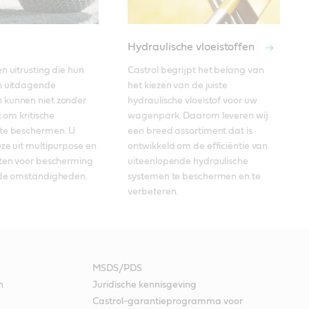
Hydraulische vloeistoffen
n uitrusting die hun 
Castrol begrijpt het belang van 
n uitdagende 
het kiezen van de juiste 
kunnen niet zonder 
hydraulische vloeistof voor uw 
t om kritische 
wagenpark. Daarom leveren wij 
te beschermen. U 
een breed assortiment dat is 
ze uit multipurpose en 
ontwikkeld om de efficiëntie van 
tten voor bescherming 
uiteenlopende hydraulische 
nde omstandigheden. 
systemen te beschermen en te 
verbeteren. 
MSDS/PDS
n
Juridische kennisgeving
g
Castrol-garantieprogramma voor