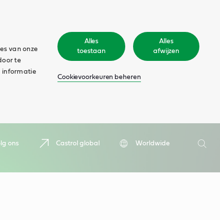
Alles
Alles
ies van onze
toestaan
afwijzen
door te
 informatie
Cookievoorkeuren beheren
Zoeken
lg ons
Castrol global
Worldwide
Zoek