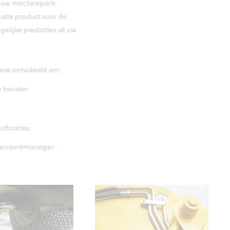
en uw machinepark
uiste product voor de
gelijke prestaties uit uw
 ook ontwikkeld om:
te houden
ificaties.
-accountmanager .