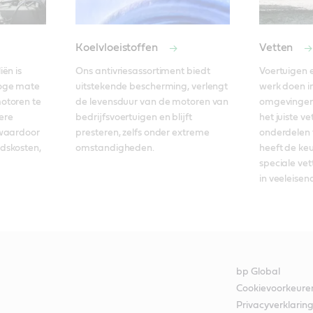
Koelvloeistoffen
Vetten
ën is 
Ons antivriesassortiment biedt 
Voertuigen e
oge mate 
uitstekende bescherming, verlengt 
werk doen i
toren te 
de levensduur van de motoren van 
omgevingen 
re 
bedrijfsvoertuigen en blijft 
het juiste ve
waardoor 
presteren, zelfs onder extreme 
onderdelen 
skosten, 
omstandigheden.
heeft de keu
speciale ve
in veeleise
bp Global
Cookievoorkeure
Privacyverklarin