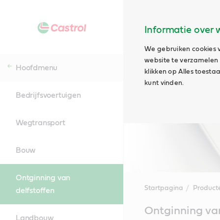
Informatie over 
We gebruiken cookies v
website te verzamelen e
Hoofdmenu
klikken op Alles toest
kunt vinden.
Bedrijfsvoertuigen
Wegtransport
Bouw
Ontginning van
Startpagina
Product
delfstoffen
Main
Ontginning van
Content
Landbouw